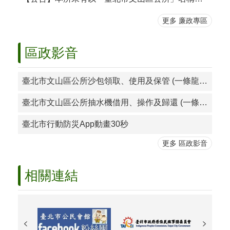
區
更多 廉政專區
個
人
區政影音
資
料
保
臺北市文山區公所沙包領取、使用及保管 (一條龍式說明)
護
專
臺北市文山區公所抽水機借用、操作及歸還 (一條龍式說明)
區
網
臺北市行動防災App動畫30秒
網
更多 區政影音
相
連
相關連結
反
映
管
道
電