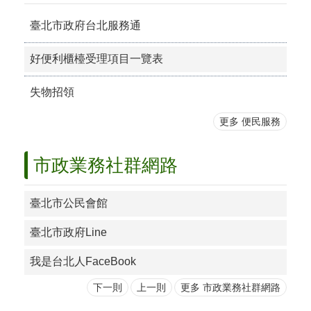
區
臺北市政府台北服務通
觀
光
好便利櫃檯受理項目一覽表
休
閒
失物招領
兵
更多 便民服務
役
專
區
市政業務社群網路
人
口
臺北市公民會館
政
策
臺北市政府Line
及
性
我是台北人FaceBook
別
平
下一則
上一則
更多 市政業務社群網路
等
專