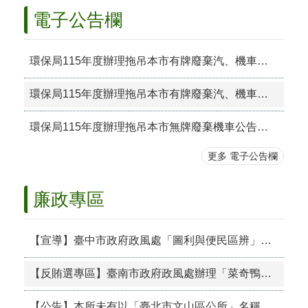
區
電子公告欄
檔
案
環保局115年度辦理拖吊本市有牌廢棄汽、機車公告 （第115099次）資料1份（本期公告有牌汽車計1輛、有牌 機車計27輛）
應
用
環保局115年度辦理拖吊本市有牌廢棄汽、機車公告 （第115100次）資料1份（本期公告有牌汽車計2輛、有牌 機車計14輛）
展
申
環保局115年度辦理拖吊本市無牌廢棄機車公告（第 115099次）資料1份（本期公告無牌機車計22輛）
請
案
更多 電子公告欄
件
檔
廉政專區
案
下
載
【宣導】臺中市政府政風處「圖利與便民區辨」、「公職人員利益衝突迴避法」及「公務員廉政倫理規範」等廉政議題，製作3部主題動畫（1150731更新）
無
【反賄選專區】臺南市政府政風處辦理「菜奇鴨＆夜奇鴨守護府城．反賄選知識大挑戰」網路有獎徵答活動
障
礙
專
【公告】本所未有以「臺北市文山區公所」名稱所設立之Facebook臉書粉專及Line官方帳號