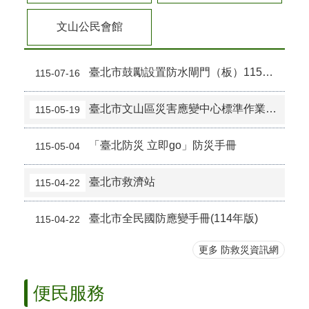
政
文山公民會館
府
資
訊
臺北市鼓勵設置防水閘門（板）115年度專案補助計畫
115-07-16
公
開
臺北市文山區災害應變中心標準作業程序
專
115-05-19
區
「臺北防災 立即go」防災手冊
115-05-04
開
放
資
臺北市救濟站
115-04-22
料
專
臺北市全民國防應變手冊(114年版)
115-04-22
區
統
更多 防救災資訊網
計
資
便民服務
料
專