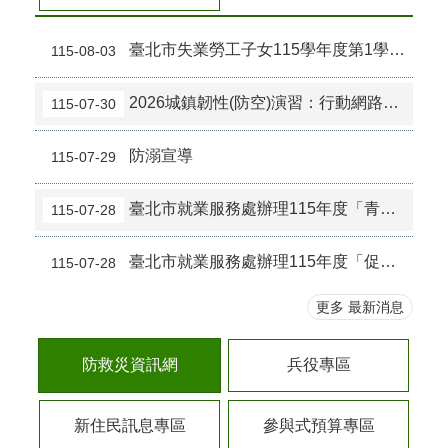
山
區
臺北市失業勞工子女115學年度第1學期就學補助申請相關資訊
115-08-03
政
報
2026城鎮韌性(防空)演習：行動網路降速演練，建立通訊備援觀念
115-07-30
導
鄰
防溺宣導
115-07-29
里
資
訊
臺北市就業服務處辦理115年度「青年✦科技✦未來」AI產業鏈就業博覽會活動資訊
115-07-28
防
臺北市就業服務處辦理115年度「促進弱勢就業婦女就業服務計畫」第3場及第4場專題講座活動資訊
115-07-28
災
救
更多 最新消息
災
資
訊
防救災資訊網
兵役專區
網
(Disaster
prevention
新住民訊息專區
參與式預算專區
and
response)