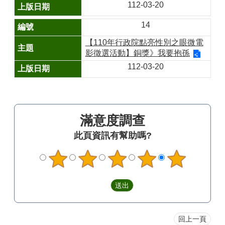
112-03-20
區
14
檔
案
【110年行政院點亮性別之眼微電
應
影徵選活動】銅獎》我要抱孫
用
112-03-20
展
申
請
案
滿意度調查
件
此頁資訊有幫助嗎?
檔
案
下
載
無
障
礙
回上一頁
專