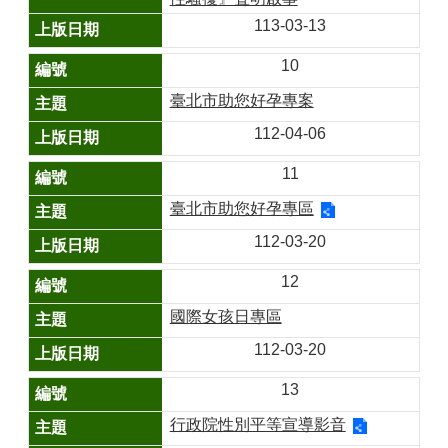
區
113-03-13
觀
10
光
休
臺北市助您好孕專案
閒
112-04-06
兵
11
役
專
臺北市助您好孕專區
區
112-03-20
人
口
12
政
國際女孩日專區
策
及
112-03-20
性
別
13
平
行政院性別平等宣導影音
等
專