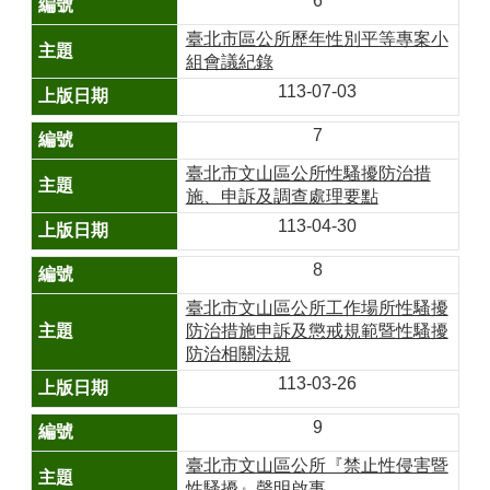
6
政
臺北市區公所歷年性別平等專案小
府
組會議紀錄
資
113-07-03
訊
公
7
開
專
臺北市文山區公所性騷擾防治措
區
施、申訴及調查處理要點
113-04-30
開
放
8
資
料
臺北市文山區公所工作場所性騷擾
專
防治措施申訴及懲戒規範暨性騷擾
區
防治相關法規
113-03-26
統
計
9
資
料
臺北市文山區公所『禁止性侵害暨
專
性騷擾』聲明啟事