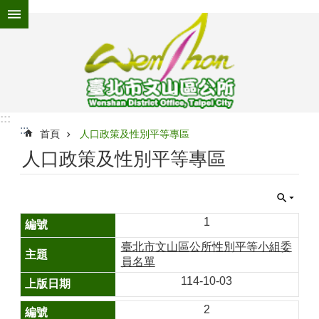
跳到主要內容區塊
進
階
搜
尋
:::
:::
為
首頁
人口政策及性別平等專區
民
人口政策及性別平等專區
服
務
機
關
1
介
臺北市文山區公所性別平等小組委
紹
員名單
認
114-10-03
識
文
2