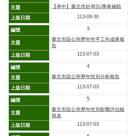
山
【孕中】臺北市好孕2U專車補助
區
113-09-30
政
報
3
導
臺北市區公所歷年性平工作成果報
鄰
告
里
113-07-03
資
訊
4
防
臺北市區公所歷年性別分析報告
災
113-07-03
救
災
5
資
訊
臺北市區公所歷年性別影響評估檢
網
視表
(Disaster
prevention
113-07-03
and
response)