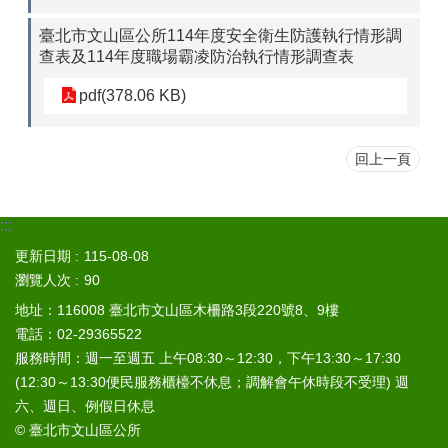
山
臺北市文山區公所114年度安全衛生防護執行情形調
區
查表及114年度職場霸凌防治執行情形調查表
政
報
pdf(378.06 KB)
導
鄰
回上一頁
里
資
訊
:::
防
更新日期
115-08-08
災
瀏覽人次
90
救
災
地址：116008 臺北市文山區木柵路3段220號8、9樓
資
電話：02-29365522
訊
服務時間：週一至週五 上午08:30～12:30，下午13:30～17:30
網
(12:30～13:30便民服務櫃檯不休息；調解會午休時段不受理) 週
(Disaster
六、週日、例假日休息
prevention
and
© 臺北市文山區公所
response)