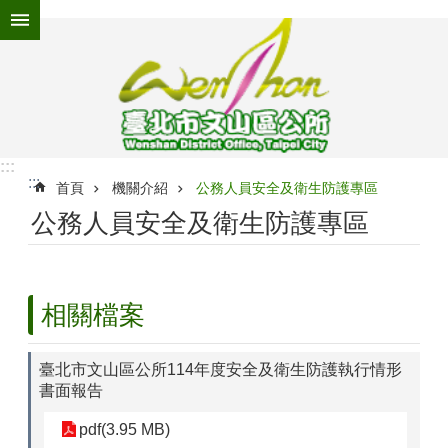
跳到主要內容區塊
進
階
搜
尋
:::
:::
為
首頁
機關介紹
公務人員安全及衛生防護專區
民
公務人員安全及衛生防護專區
服
務
機
關
相關檔案
介
紹
臺北市文山區公所114年度安全及衛生防護執行情形
認
書面報告
識
pdf(3.95 MB)
文