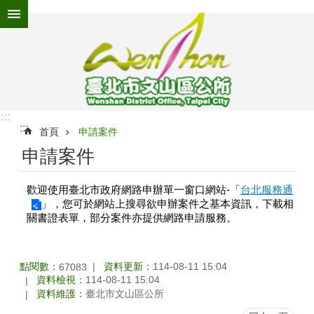
跳到主要內容區塊
進
階
搜
尋
:::
:::
為
首頁
申請案件
民
申請案件
服
務
歡迎使用臺北市政府網路申辦單一窗口網站-「
台北服務通
機
」，您可於網站上搜尋欲申辦案件之基本資訊，下載相
關
關書證表單，部分案件亦提供網路申請服務。
介
紹
點閱數：
資料更新：
114-08-11 15:04
67083
認
資料檢視：
114-08-11 15:04
識
資料維護：
臺北市文山區公所
文