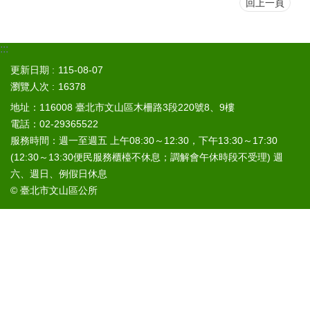
山
回上一頁
區
政
:::
報
更新日期
115-08-07
導
瀏覽人次
16378
鄰
地址：116008 臺北市文山區木柵路3段220號8、9樓
里
電話：02-29365522
資
服務時間：週一至週五 上午08:30～12:30，下午13:30～17:30
訊
(12:30～13:30便民服務櫃檯不休息；調解會午休時段不受理) 週
防
六、週日、例假日休息
災
© 臺北市文山區公所
救
災
資
訊
網
(Disaster
prevention
and
response)