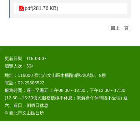
山
pdf(281.76 KB)
區
政
報
回上一頁
導
鄰
:::
里
資
更新日期
115-08-07
訊
瀏覽人次
304
地址：116008 臺北市文山區木柵路3段220號8、9樓
防
電話：02-29365522
災
救
服務時間：週一至週五 上午08:30～12:30，下午13:30～17:30
災
(12:30～13:30便民服務櫃檯不休息；調解會午休時段不受理) 週
資
六、週日、例假日休息
訊
© 臺北市文山區公所
網
(Disaster
prevention
and
response)