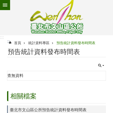
跳到主要內容區塊
進
階
搜
尋
:::
:::
首頁
統計資料專區
預告統計資料發布時間表
為
預告統計資料發布時間表
民
服
務
機
查無資料
關
介
紹
相關檔案
認
識
文
臺北市文山區公所預告統計資料發布時間表