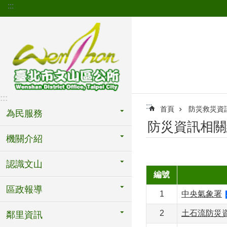
:::
跳到主要內容區塊
:::
:::
首頁
防災救災資訊網(D
為民服務
防災資訊相關網
機關介紹
認識文山
編號
區政報導
1
中央氣象署
2
土石流防災
鄰里資訊