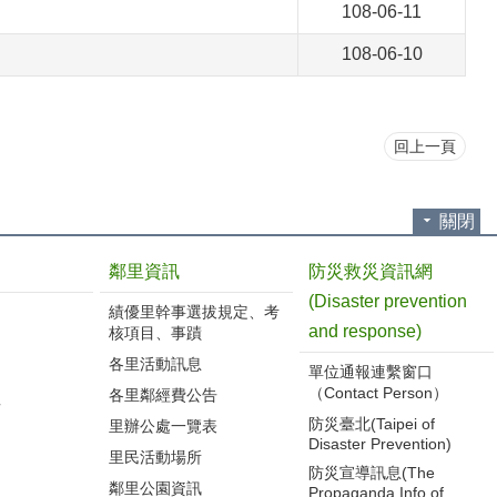
108-06-11
108-06-10
回上一頁
關閉
鄰里資訊
防災救災資訊網
(Disaster prevention
績優里幹事選拔規定、考
and response)
核項目、事蹟
各里活動訊息
單位通報連繫窗口
（Contact Person）
各里鄰經費公告
告
防災臺北(Taipei of
里辦公處一覽表
Disaster Prevention)
里民活動場所
防災宣導訊息(The
鄰里公園資訊
Propaganda Info of