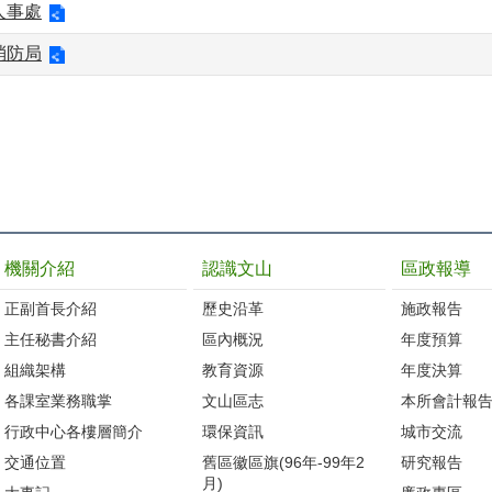
人事處
消防局
機關介紹
認識文山
區政報導
正副首長介紹
歷史沿革
施政報告
主任秘書介紹
區內概況
年度預算
組織架構
教育資源
年度決算
各課室業務職掌
文山區志
本所會計報
行政中心各樓層簡介
環保資訊
城市交流
交通位置
舊區徽區旗(96年-99年2
研究報告
月)