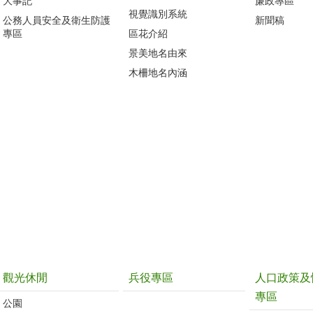
大事記
廉政專區
視覺識別系統
公務人員安全及衛生防護
新聞稿
專區
區花介紹
景美地名由來
木柵地名內涵
觀光休閒
兵役專區
人口政策及
專區
公園