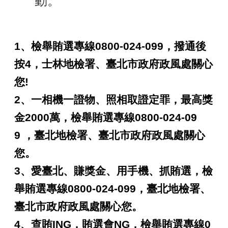
動。
政
府
資
1
、檢舉賄選專線
0800-024-099
，撥通後
訊
公
按
4
，士林地檢署、臺北市政府政風處關心
開
您
!
專
區
2
、一相機一證物、照相取證定罪，最高獎
開
金
2000
萬，檢舉賄選專線
0800-024-09
放
資
9
，臺北地檢署、臺北市政府政風處關心
料
您。
專
區
3
、愛臺北、賺獎金、用手機、抓賄選，檢
統
舉賄選專線
0800-024-099
，臺北地檢署、
計
資
臺北市政府政風處關心您。
料
4
、查賄
ING
，賄選會
NG
，檢舉賄選專線
0
專