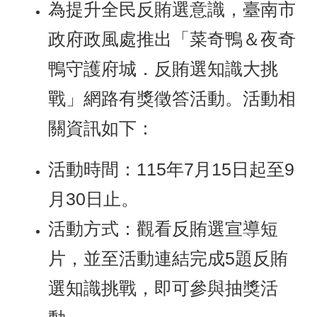
山
為提升全民反賄選意識，臺南市
區
政府政風處推出「菜奇鴨＆夜奇
政
報
鴨守護府城．反賄選知識大挑
導
戰」網路有獎徵答活動。活動相
鄰
里
關資訊如下：
資
訊
活動時間：115年7月15日起至9
防
災
月30日止。
救
災
活動方式：觀看反賄選宣導短
資
訊
片，並至活動連結完成5題反賄
網
(Disaster
選知識挑戰，即可參與抽獎活
prevention
and
response)