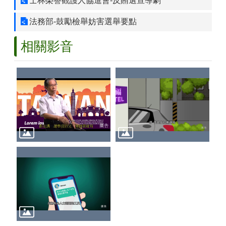
士林榮譽觀護人協進會-反賄選宣導劇
區
法務部-鼓勵檢舉妨害選舉要點
檔
案
相關影音
應
用
展
申
請
案
件
檔
案
下
載
無
障
礙
專