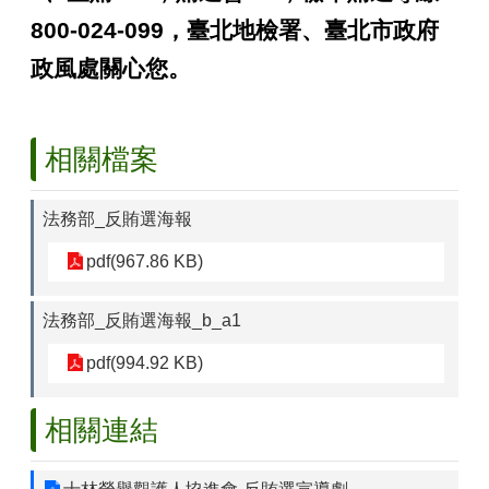
區
800-024-099
，臺北地檢署、臺北市政府
觀
政風處關心您。
光
休
閒
相關檔案
兵
役
專
法務部_反賄選海報
區
pdf(967.86 KB)
人
口
法務部_反賄選海報_b_a1
政
策
pdf(994.92 KB)
及
性
別
相關連結
平
等
專