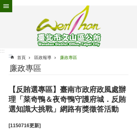
跳到主要內容區塊
進
階
搜
尋
:::
:::
為
首頁
區政報導
廉政專區
民
廉政專區
服
務
【反賄選專區】臺南市政府政風處辦
機
關
理「菜奇鴨＆夜奇鴨守護府城．反賄
介
紹
選知識大挑戰」網路有獎徵答活動
認
識
[1150716更新]
文