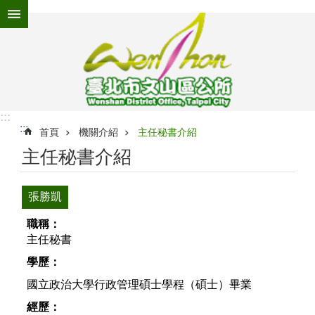
跳到主要內容區塊
進
階
搜
尋
:::
:::
為
首頁
機關介紹
主任秘書介紹
民
主任秘書介紹
服
務
張勝凱
機
關
職稱：
介
主任秘書
紹
學歷：
認
國立政治大學行政管理碩士學程（碩士）畢業
識
文
經歷：