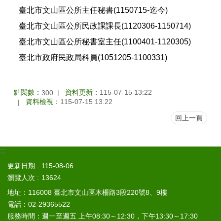
山
臺北市文山區公所主任秘書(1150715-迄今)
區
臺北市文山區公所民政課課長(1120306-1150714)
政
臺北市文山區公所秘書室主任(1100401-1120305)
報
導
臺北市政府民政局科員(1051205-1100331)
鄰
里
資
點閱數：
資料更新：
115-07-15 13:22
300
訊
資料檢視：
115-07-15 13:22
回上一頁
防
災
救
:::
災
資
更新日期
115-08-06
訊
瀏覽人次
13624
網
(Disaster
地址：116008 臺北市文山區木柵路3段220號8、9樓
prevention
電話：02-29365522
and
服務時間：週一至週五 上午08:30～12:30，下午13:30～17:30
response)