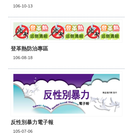
106-10-13
政
府
資
訊
公
開
專
登革熱防治專區
區
106-08-18
開
放
資
料
專
區
統
計
資
反性別暴力電子報
料
105-07-06
專