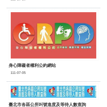
山
區
政
報
導
鄰
里
資
訊
防
災
身心障礙者權利公約網站
救
111-07-05
災
資
訊
網
(Disaster
prevention
and
臺北市各區公所叫號進度及等待人數查詢
response)