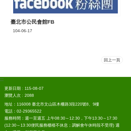
區
檔
臺北市公民會館FB
案
應
104-06-17
用
展
申
請
回上一頁
案
件
:::
檔
案
更新日期
115-08-07
下
瀏覽人次
2088
載
地址：116008 臺北市文山區木柵路3段220號8、9樓
電話：02-29365522
無
障
服務時間：週一至週五 上午08:30～12:30，下午13:30～17:30
礙
(12:30～13:30便民服務櫃檯不休息；調解會午休時段不受理) 週
專