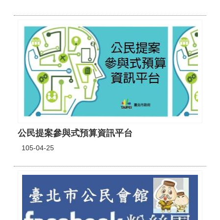
區
觀
光
休
閒
兵
役
專
區
人
公民提案參與式預算資訊平台
口
政
105-04-25
策
及
性
別
平
等
專