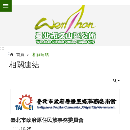
跳到主要內容區塊
進
階
搜
尋
:::
:::
為
首頁
相關連結
民
相關連結
服
務
機
關
介
紹
認
識
臺北市政府原住民族事務委員會
文
111-10-25