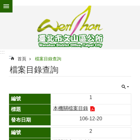
跳到主要內容區塊
進
階
搜
尋
:::
:::
為
首頁
檔案目錄查詢
民
檔案目錄查詢
服
務
機
關
1
介
本機關檔案目錄
紹
106-12-20
認
識
2
文