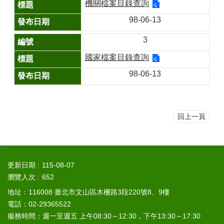
山
機關檔案目錄查詢
98-06-13
區
政
3
報
導
國家檔案目錄查詢
鄰
98-06-13
里
資
訊
回上一頁
防
災
救
:::
災
資
更新日期
115-08-07
訊
瀏覽人次
652
網
地址：116008 臺北市文山區木柵路3段220號8、9樓
(Disaster
電話：02-29365522
prevention
and
服務時間：週一至週五 上午08:30～12:30，下午13:30～17:30
response)