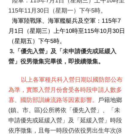
陸軍：115年7月1日（星期三）上午10時至
區
115年11月30日（星期一）下午5時。
觀
海軍陸戰隊、
海軍艦艇兵
及空軍：115年7
光
休
月1日（星期三）上午10時至115年10月30日
閒
（星期五）下午5時。
兵
3.
「優先入營」及「未申請優先或延緩入
役
專
營」役男徵集完畢後，即接續徵集。
區
人
以上各軍種兵科入營日期以國防部公布
口
為準，實際入營月份會受各時段申請人數多
政
策
寡、國防部訓練流路等因素影響。
戶籍地鄉
及
性
(鎮、市、區)公所將依「優先入營」、「未
別
申請優先或延緩入營」及「延緩入營」時段
平
等
依序徵集，且每一時段仍依役男出生年次(8
專