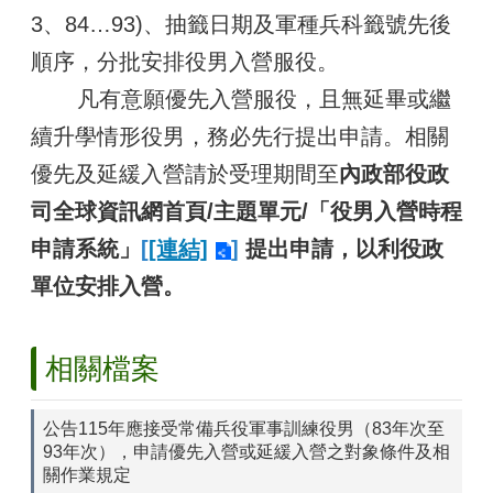
區
3、84…93)、抽籤日期及軍種兵科籤號先後
順序，分批安排役男入營服役。
檔
案
凡有意願優先入營服役，且無延畢或繼
應
用
續升學情形役男，務必先行提出申請。相關
展
優先及延緩入營請於受理期間至
內政部役政
申
司全球資訊網首頁/主題單元/「役男入營時程
請
案
申請系統」
[
[連結]
]
提出申請，以利役政
件
單位安排入營。
檔
案
下
相關檔案
載
無
公告115年應接受常備兵役軍事訓練役男（83年次至
障
93年次），申請優先入營或延緩入營之對象條件及相
礙
關作業規定
專