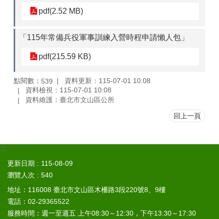
區
pdf(2.52 MB)
個
人
「115年常備兵役軍事訓練入營時程申請懶人包」
資
pdf(215.59 KB)
料
保
護
點閱數：
資料更新：115-07-01 10:08
539
專
資料檢視：115-07-01 10:08
區
資料維護：臺北市文山區公所
回上一頁
網
網
相
連
:::
更新日期
115-08-09
反
瀏覽人次
540
映
管
地址：116008 臺北市文山區木柵路3段220號8、9樓
道
電話：02-29365522
服務時間：週一至週五 上午08:30～12:30，下午13:30～17:30
電