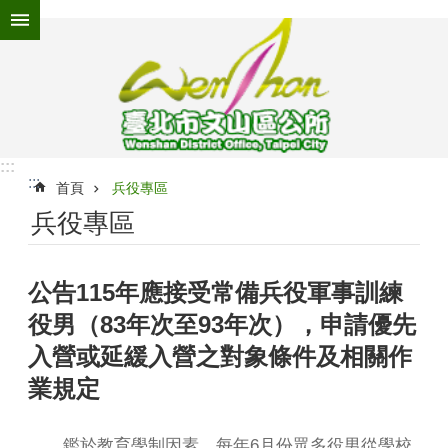
跳到主要內容區塊
進
階
搜
尋
:::
:::
為
首頁
兵役專區
民
兵役專區
服
務
公告115年應接受常備兵役軍事訓練
機
關
役男（83年次至93年次），申請優先
介
紹
入營或延緩入營之對象條件及相關作
業規定
認
識
文
鑑於教育學制因素，每年6月份眾多役男從學校