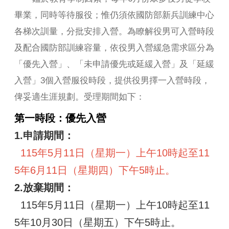
山
畢業，同時等待服役；惟仍須依國防部新兵訓練中心
區
各梯次訓量，分批安排入營。為瞭解役男可入營時段
政
報
及配合國防部訓練容量，依役男入營緩急需求區分為
導
「優先入營」、「未申請優先或延緩入營」及「延緩
鄰
入營」3個入營服役時段，提供役男擇一入營時段，
里
資
俾妥適生涯規劃。受理期間如下：
訊
第一時段：優先入營
防
1.申請期間：
災
救
115年5月11日（星期一）上午10時起至11
災
資
5年6月11日（星期四）下午5時止。
訊
2.放棄期間：
網
(Disaster
115年5月11日（星期一）上午10時起至11
prevention
and
5年10月30日（星期五）下午5時止。
response)