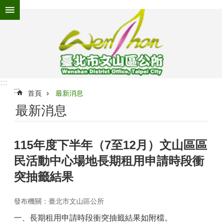
跳到主要內容區塊
進
階
搜
尋
:::
:::
為
首頁
最新消息
民
最新消息
服
務
115年度下半年（7至12月）文山區區
機
關
民活動中心場地長期租用申請時段衝
介
紹
突抽籤結果
認
發布機關：臺北市文山區公所
識
文
一、長期租用申請時段衝突抽籤結果如附檔。