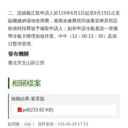
山
區
二、請抽籤正取申請人於115年6月1日起至6月15日止至
政
臨櫃繳納場地使用費，逾期未繳費視同放棄並將原預定
報
租借時段釋放予備取申請人；如有申請冷氣者請一併攜
導
帶冷氣卡辦理加值作業。中午（12：00-13：30）及假
鄰
日暫停受理。
里
資
發布機關
訊
臺北市文山區公所
防
災
相關檔案
救
災
資
抽籤結果-遮罩版
訊
網
pdf(233.92 KB)
(Disaster
prevention
and
點閱數：
資料更新：115-05-29 17:13
156
response)