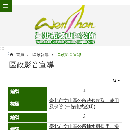
跳到主要內容區塊
進
階
搜
尋
:::
:::
為
首頁
區政報導
區政影音宣導
民
區政影音宣導
服
務
機
關
1
介
臺北市文山區公所沙包領取、使用
紹
及保管 (一條龍式說明)
認
2
識
文
臺北市文山區公所抽水機借用、操