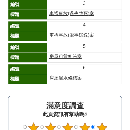
山
3
區
車禍事故(過失致死)案
政
報
4
導
車禍事故(肇事逃逸)案
鄰
5
里
資
房屋租賃糾紛案
訊
6
防
災
房屋漏水修繕案
救
災
資
訊
滿意度調查
網
(Disaster
此頁資訊有幫助嗎?
prevention
and
response)