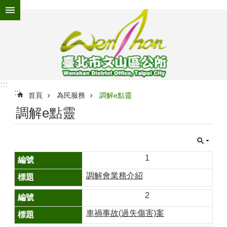
跳到主要內容區塊
進
階
搜
尋
:::
:::
為
首頁
為民服務
調解e點靈
民
調解e點靈
服
務
機
關
1
介
調解會業務介紹
紹
2
認
識
車禍事故(過失傷害)案
文