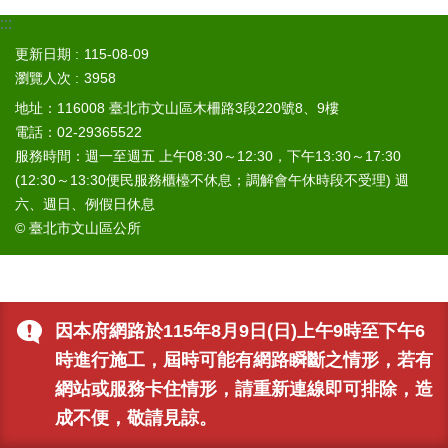
山
:::
區
更新日期
115-08-09
政
瀏覽人次
3958
報
導
地址：116008 臺北市文山區木柵路3段220號8、9樓
電話：02-29365522
鄰
服務時間：週一至週五 上午08:30～12:30，下午13:30～17:30
里
(12:30～13:30便民服務櫃檯不休息；調解會午休時段不受理) 週
資
六、週日、例假日休息
訊
© 臺北市文山區公所
防
災
救
災
資
因本府網路於115年8月9日(日)上午9時至下午6
訊
時進行施工，屆時可能有網路瞬斷之情形，若有
網
網站或服務卡住情形，請重新連線即可排除，造
(Disaster
prevention
成不便，敬請見諒。
and
response)