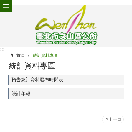
跳到主要內容區塊
進
階
搜
尋
:::
:::
為
首頁
統計資料專區
民
統計資料專區
服
務
預告統計資料發布時間表
機
關
統計年報
介
紹
認
回上一頁
識
文