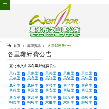
跳到主要內容區塊
進
階
搜
尋
:::
:::
為
首頁
鄰里資訊
各里鄰經費公告
民
各里鄰經費公告
服
務
臺北市文山區各里鄰經費公告
機
景行里
景東里
景美里
景慶里
景仁里
關
景華里
萬有里
萬祥里
萬隆里
萬年里
介
萬和里
萬盛里
興豐里
興光里
興家里
紹
興得里
興業里
興安里
興福里
興旺里
認
興泰里
興昌里
興邦里
試院里
華興里
識
明義里
明興里
木柵里
木新里
順興里
文