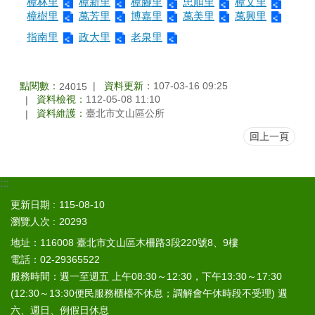
樟林里
樟新里
樟腳里
忠順里
樟文里
山
樟樹里
萬芳里
博嘉里
萬美里
萬興里
區
指南里
政大里
老泉里
政
報
導
點閱數：
資料更新：
107-03-16 09:25
24015
資料檢視：
112-05-08 11:10
鄰
資料維護：
臺北市文山區公所
里
資
回上一頁
訊
防
:::
災
救
更新日期
115-08-10
災
瀏覽人次
20293
資
地址：116008 臺北市文山區木柵路3段220號8、9樓
訊
電話：02-29365522
網
(Disaster
服務時間：週一至週五 上午08:30～12:30，下午13:30～17:30
prevention
(12:30～13:30便民服務櫃檯不休息；調解會午休時段不受理) 週
and
六、週日、例假日休息
response)