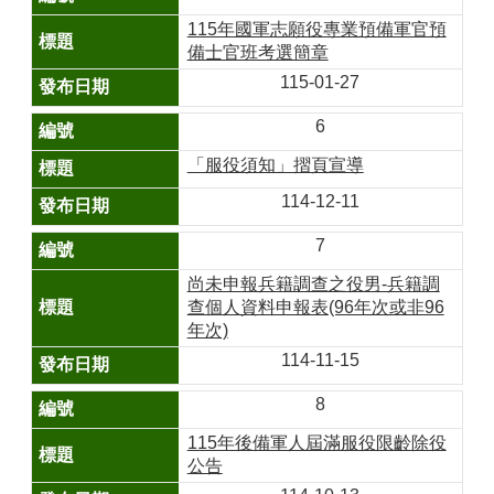
115年國軍志願役專業預備軍官預
政
備士官班考選簡章
府
資
115-01-27
訊
6
公
開
「服役須知」摺頁宣導
專
區
114-12-11
開
7
放
尚未申報兵籍調查之役男-兵籍調
資
查個人資料申報表(96年次或非96
料
年次)
專
區
114-11-15
統
8
計
115年後備軍人屆滿服役限齡除役
資
公告
料
專