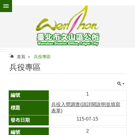
跳到主要內容區塊
進
階
搜
尋
:::
:::
為
首頁
兵役專區
民
兵役專區
服
務
機
關
1
介
兵役入營調查(請詳閱說明並填寫
紹
表單)
認
115-07-15
識
文
2