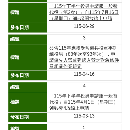
山
「115年下半年役男申請服一般替
區
代役（第2次）」自115年7月16日
政
（星期四）9時起開放線上申請
報
115-06-29
導
3
鄰
里
公告115年應接受常備兵役軍事訓
資
練役男（83年次至93年次），申
訊
請優先入營或延緩入營之對象條件
及相關作業規定
防
115-04-16
災
救
4
災
資
「115年下半年役男申請服一般替
訊
代役」自115年4月1日（星期三）
網
9時起開放線上申請
(Disaster
115-03-13
prevention
and
5
response)