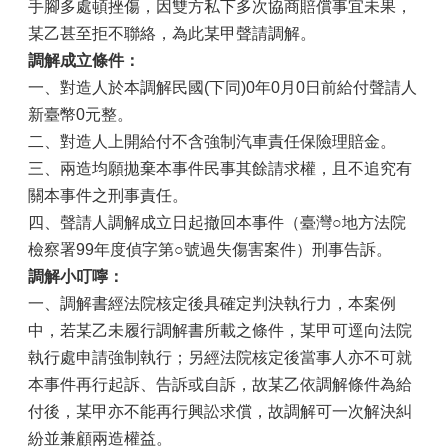
山
手腳多處頓挫傷，因雙方私下多次協商賠償事宜未果，
某乙甚至拒不聯絡，為此某甲聲請調解。
區
調解成立條件：
政
報
一、對造人於本調解民國(下同)0年0月0日前給付聲請人
導
新臺幣0元整。
二、對造人上開給付不含強制汽車責任保險理賠金。
鄰
里
三、兩造均願拋棄本事件民事其餘請求權，且不追究有
資
關本事件之刑事責任。
訊
四、聲請人調解成立日起撤回本事件（臺灣○地方法院
防
檢察署99年度偵字第○號過失傷害案件）刑事告訴。
災
調解小叮嚀：
救
一、調解書經法院核定後具確定判決執行力，本案例
災
資
中，若某乙未履行調解書所載之條件，某甲可逕向法院
訊
執行處申請強制執行；另經法院核定後當事人亦不可就
網
本事件再行起訴、告訴或自訴，故某乙依調解條件為給
(Disaster
prevention
付後，某甲亦不能再行興訟求償，故調解可一次解決糾
and
紛並兼顧兩造權益。
response)