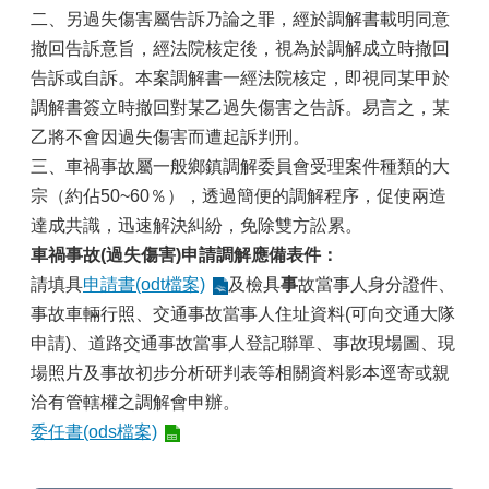
二、另過失傷害屬告訴乃論之罪，經於調解書載明同意
政
撤回告訴意旨，經法院核定後，視為於調解成立時撤回
府
告訴或自訴。本案調解書一經法院核定，即視同某甲於
資
訊
調解書簽立時撤回對某乙過失傷害之告訴。易言之，某
公
乙將不會因過失傷害而遭起訴判刑。
開
三、車禍事故屬一般鄉鎮調解委員會受理案件種類的大
專
區
宗（約佔50~60％），透過簡便的調解程序，促使兩造
達成共識，迅速解決糾紛，免除雙方訟累。
開
車禍事故(過失傷害)申請調解應備表件：
放
資
請填具
申請書(odt檔案)
及檢具
事
故當事人身分證件、
料
事故車輛行照、交通事故當事人住址資料(可向交通大隊
專
申請)、道路交通事故當事人登記聯單、事故現場圖、現
區
場照片及事故初步分析研判表等相關資料影本逕寄或親
統
洽有管轄權之調解會申辦。
計
委任書(ods檔案)
資
料
專