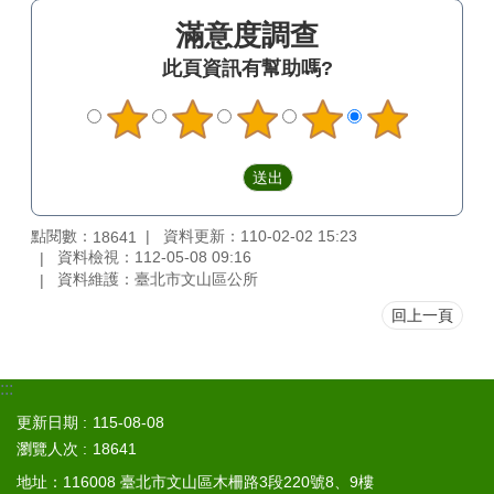
區
滿意度調查
觀
此頁資訊有幫助嗎?
光
休
閒
兵
役
專
點閱數：
資料更新：110-02-02 15:23
18641
區
資料檢視：112-05-08 09:16
資料維護：臺北市文山區公所
人
口
回上一頁
政
策
及
:::
性
別
更新日期
115-08-08
平
瀏覽人次
18641
等
地址：116008 臺北市文山區木柵路3段220號8、9樓
專