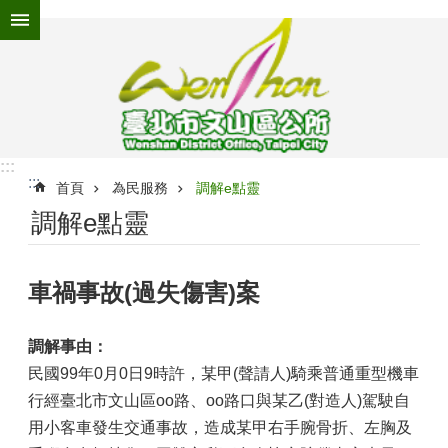
跳到主要內容區塊
進
階
搜
尋
:::
:::
為
首頁
為民服務
調解e點靈
民
調解e點靈
服
務
車禍事故(過失傷害)案
機
關
介
調解事由：
紹
民國99年0月0日9時許，某甲(聲請人)騎乘普通重型機車
認
行經臺北市文山區oo路、oo路口與某乙(對造人)駕駛自
識
用小客車發生交通事故，造成某甲右手腕骨折、左胸及
文