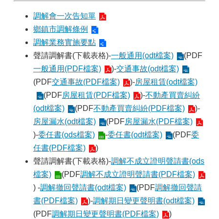
山
調解會一次告知單
區
鄉鎮市調解條例
政
報
調解業務實施要點
導
聲請調解書(下載表格)-
一般通用(odt檔案)
(PDF
一般通用(PDF檔案)
)-
交通事故(odt檔案)
鄰
里
(PDF
交通事故(PDF檔案)
)-
房屋租賃(odt檔案)
資
(PDF
房屋租賃(PDF檔案)
)-
不動產買賣糾紛
訊
(odt檔案)
(PDF
不動產買賣糾紛(PDF檔案)
)-
防
房屋漏水(odt檔案)
(PDF
房屋漏水(PDF檔案)
災
)-
委任書(ods檔案)
-
委任書(odt檔案)
(PDF
委
救
任書(PDF檔案)
)
災
資
聲請調解書(下載表格)-
調解不成立證明聲請書(ods
訊
檔案)
(PDF
調解不成立證明聲請書(PDF檔案)
網
)
-
調解撤回聲請書(odt檔案)
(PDF
調解撤回聲請
(Disaster
prevention
書(PDF檔案)
)-
調解期日變更聲明書(odt檔案)
and
(PDF
調解期日變更聲明書(PDF檔案)
)
response)