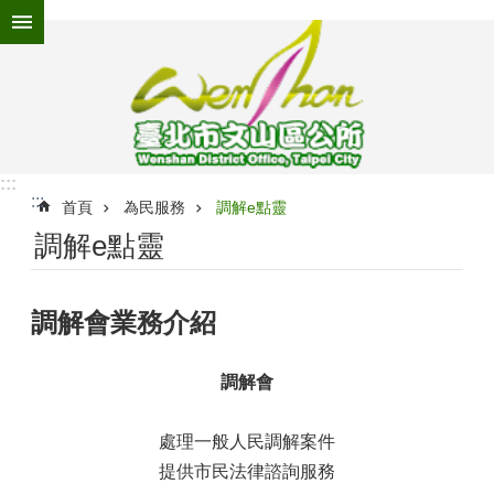
跳到主要內容區塊
進
階
搜
尋
:::
:::
為
首頁
為民服務
調解e點靈
民
調解e點靈
服
務
調解會業務介紹
機
關
介
調解會
紹
認
處理一般人民調解案件
識
提供市民法律諮詢服務
文