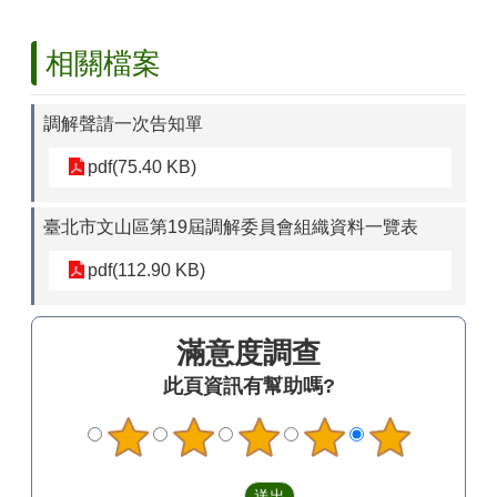
區
相關檔案
檔
案
應
調解聲請一次告知單
用
展
pdf(75.40 KB)
申
請
臺北市文山區第19屆調解委員會組織資料一覽表
案
件
pdf(112.90 KB)
檔
案
滿意度調查
下
載
此頁資訊有幫助嗎?
無
障
礙
專