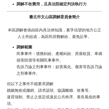
調解不收費用，且具法院確定判決執行力
政
府
臺北巿文山區調解委員會簡介
資
訊
公
本區調解會係由區內具法律知識，素孚信望的地方公正
開
人士所組成，為區民排難解紛，避免訟爭。
專
區
調解範圍
開
民事事件：債務糾紛、產權糾紛、房屋租賃、車禍
放
損害賠償等有關民事事件。
資
告訴乃論之刑事事件：妨害風化、傷害等告訴乃論
料
專
之刑事事件。
區
但以下之事件不能要求調解
統
婚姻無效或撤銷、請求認領、協議離婚、收養等。
計
違背強制、禁止之規定或違反公共秩序、善良風俗的事
資
料
項。
專