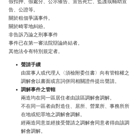
假扣押、假處分、公示催告、宣告死亡、監護或輔助宣
區
告、公證等。
觀
關於租佃爭議事件。
光
關於畸零地糾紛。
休
非告訴乃論之刑事事件
閒
事件已在第一審法院辯論終結者。
兵
其他法令有特別規定者。
役
專
聲請手續
區
由當事人或代理人〈須檢附委任書〉向有管轄權之
人
調解會以書面或言詞併同相關證件提出聲請。
口
調解事件之管轄
政
兩造均在同一區居住者由該區調解會調解。
策
及
不在同一區者由對造住、居所、營業所、事務所所
性
在地或犯罪地之調解會調解。
別
經兩造同意並經接受聲請之調解會同意者得由該調
平
等
解會調解。
專