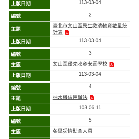
山
113-03-04
區
2
政
臺北市文山區民生救濟物資數量統
報
計表
導
113-03-04
鄰
里
3
資
文山區優先收容安置學校
訊
113-03-04
防
災
4
救
災
抽水機借用辦法
資
108-06-11
訊
網
5
(Disaster
prevention
各里災情勘查人員
and
response)