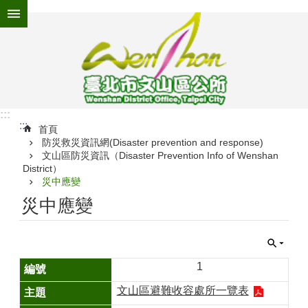
跳到主要內容區塊
進
階
搜
尋
:::
:::
為
首頁
防災救災資訊網(Disaster prevention and response)
民
文山區防災資訊（Disaster Prevention Info of Wenshan
服
District）
務
災中應變
機
災中應變
關
介
紹
1
認
識
文山區避難收容處所一覽表
文