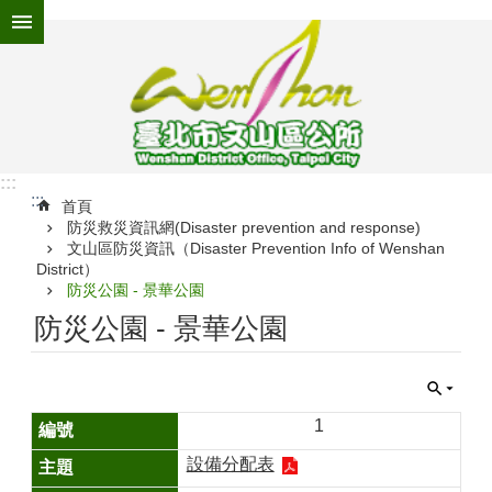
跳到主要內容區塊
進
階
搜
尋
:::
:::
為
首頁
防災救災資訊網(Disaster prevention and response)
民
文山區防災資訊（Disaster Prevention Info of Wenshan
服
District）
務
防災公園 - 景華公園
機
防災公園 - 景華公園
關
介
紹
1
認
識
設備分配表
文