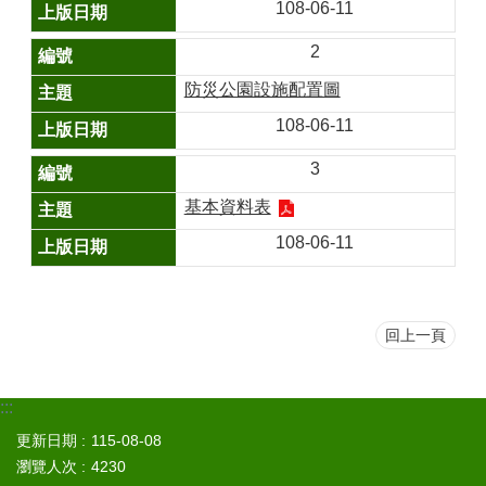
山
108-06-11
區
2
政
防災公園設施配置圖
報
導
108-06-11
鄰
3
里
資
基本資料表
訊
108-06-11
防
災
救
災
回上一頁
資
訊
網
:::
(Disaster
更新日期
115-08-08
prevention
and
瀏覽人次
4230
response)