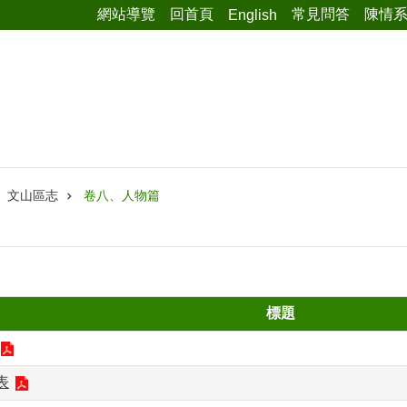
網站導覽
回首頁
常見問答
陳情
English
文山區志
卷八、人物篇
標題
表