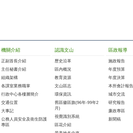
機關介紹
認識文山
區政報導
正副首長介紹
歷史沿革
施政報告
主任秘書介紹
區內概況
年度預算
組織架構
教育資源
年度決算
各課室業務職掌
文山區志
本所會計報
行政中心各樓層簡介
環保資訊
城市交流
交通位置
舊區徽區旗(96年-99年2
研究報告
月)
大事記
廉政專區
視覺識別系統
公務人員安全及衛生防護
新聞稿
專區
區花介紹