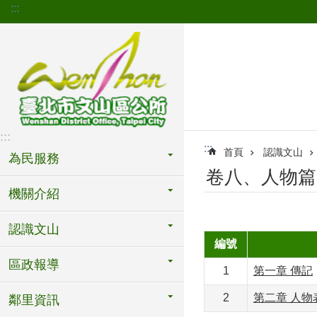
:::
跳到主要內容區塊
:::
:::
首頁
認識文山
為民服務
卷八、人物篇
機關介紹
認識文山
編號
區政報導
1
第一章 傳記
2
第二章 人物
鄰里資訊