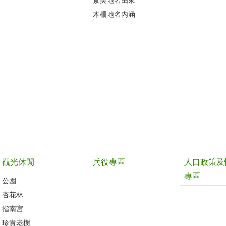
景美地名由來
木柵地名內涵
觀光休閒
兵役專區
人口政策及
專區
公園
杏花林
指南宮
珍貴老樹