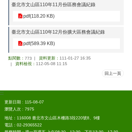
臺北市文山區110年11月份區務會議紀錄
區
pdf(118.20 KB)
觀
光
休
臺北市文山區110年12月份擴大區務會議紀錄
閒
pdf(589.39 KB)
兵
役
點閱數：
資料更新：
111-01-27 16:35
773
專
資料檢視：
112-05-08 11:15
區
回上一頁
人
口
政
:::
策
及
更新日期
115-08-07
性
瀏覽人次
7975
別
地址：116008 臺北市文山區木柵路3段220號8、9樓
平
電話：02-29365522
等
專