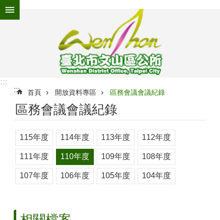
跳到主要內容區塊
進
階
搜
尋
:::
:::
為
首頁
開放資料專區
區務會議會議紀錄
民
區務會議會議紀錄
服
務
115年度
114年度
113年度
112年度
機
關
111年度
110年度
109年度
108年度
介
紹
107年度
106年度
105年度
104年度
認
識
文
相關檔案