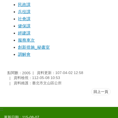
區
民政課
兵役課
觀
社會課
光
休
健保課
閒
經建課
服務車次
兵
役
創新措施_秘書室
專
調解會
區
人
點閱數：
資料更新：107-04-02 12:58
2005
口
資料檢視：112-05-08 10:53
政
資料維護：臺北市文山區公所
策
及
回上一頁
性
別
平
:::
等
更新日期
115-08-07
專