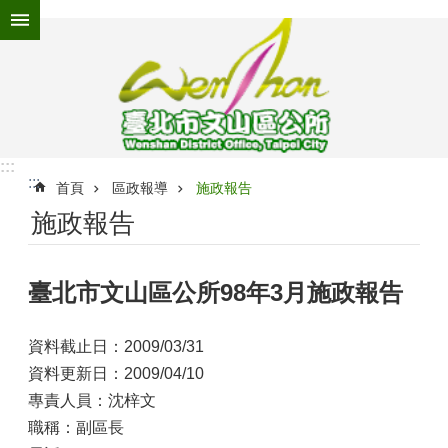
跳到主要內容區塊
進
階
搜
尋
:::
:::
為
首頁
區政報導
施政報告
民
施政報告
服
務
臺北市文山區公所98年3月施政報告
機
關
介
資料截止日：2009/03/31
紹
資料更新日：2009/04/10
認
專責人員：沈梓文
識
職稱：副區長
文