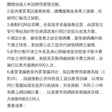
團體或個人申請辦理展覽活動。
政
2.提供優質電話服務效能，總機服務改為專人接聽，杜
府
絕同仁輪流之缺點。
資
訊
3.推動EQM品管圈，全面追求卓越服務品質，由課室主
公
管引導組員針對切身課題進行研討並提出改進方案。
開
4.增設社會、健保業務之綜合號碼機，避免號碼機叫號
專
區
干擾之情形，更由愛心志工提供代抽號碼牌之服務。
5.針對行動不便之年長及身心障礙者提供悠遊卡製卡費
開
代收之便民服務，免除其至郵局繳納製卡費之路程，自
放
資
施行以來共服務約500人次 。
料
6.建置電腦教室內置電腦26台，裝設教學用廣播系統（1
專
對25），陸續推動公所內部員工資訊教育訓練，以增加
區
同仁電腦知識並提昇行政績效；另並推動「市民三小時
統
免費上網訓練計畫」，以落實市府網路新都施政目標，
計
共推動8梯次158人
資
重要成果：
料
專