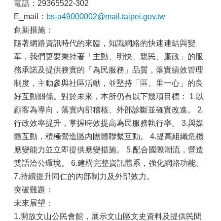
山
電話：29365522-302
E_mail：
bs-a49000002@mail.taipei.gov.tw
區
創新措施：
政
報
隨著網路資訊時代的來臨，知識網絡的快速連結與變
導
革，我們更要秉持著「主動、明快、親民、廉政」的服
務承諾及提供務實的「為民服務」品質，落實績效管理
鄰
里
制度，主動參與社區活動，並堅持「區、里一心」的良
資
好互動關係。對於未來，本所仍有以下幾項目標： 1.以
訊
顧客為導向，落實內部稽核、外部診斷並確實改進。 2.
防
行政效率提升，掌握時效提高為民服務執行率。 3.與媒
災
體互動，積極營造區內團體聯繫互動。 4.提高組織危機
救
應變能力並立即提供應變措施。 5.配合國際潮流，營造
災
資
雙語洽公環境。 6.建構完整資訊體系，強化網路功能。
訊
7.持續提升同仁的內部制力及外部效力。
網
突破難題：
(Disaster
prevention
未來展望：
and
1.開放文山公民會館，展示文山區文史資料及提供民間
response)