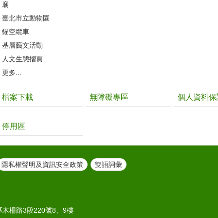
廟
臺北市立動物園
貓空纜車
基層藝文活動
人文生態摺頁
更多...
檔案下載
無障礙專區
個人資料保
停用區
隱私權聲明及資訊安全政策
雙語詞彙
區木柵路3段220號8、9樓