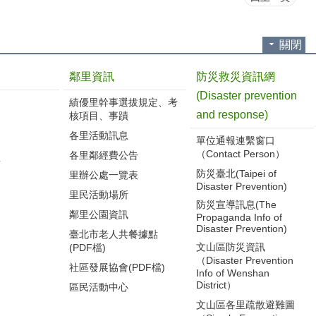
關閉
鄰里資訊
防災救災資訊網
(Disaster prevention
績優里幹事選拔規定、考
and response)
核項目、事蹟
各里活動訊息
單位通報連繫窗口
（Contact Person）
各里鄰經費公告
告
防災臺北(Taipei of
里辦公處一覽表
Disaster Prevention)
里民活動場所
防災宣導訊息(The
鄰里公園資訊
Propaganda Info of
Disaster Prevention)
臺北市老人共餐據點
文山區防災資訊
(PDF檔)
（Disaster Prevention
社區發展協會(PDF檔)
Info of Wenshan
District）
區民活動中心
文山區各里疏散避難圖