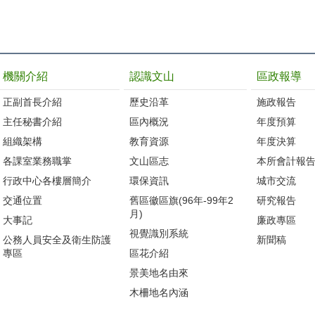
機關介紹
認識文山
區政報導
正副首長介紹
歷史沿革
施政報告
主任秘書介紹
區內概況
年度預算
組織架構
教育資源
年度決算
各課室業務職掌
文山區志
本所會計報
行政中心各樓層簡介
環保資訊
城市交流
交通位置
舊區徽區旗(96年-99年2
研究報告
月)
大事記
廉政專區
視覺識別系統
公務人員安全及衛生防護
新聞稿
專區
區花介紹
景美地名由來
木柵地名內涵