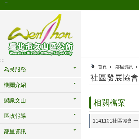
:::
跳到主要內容區塊
:::
:::
首頁
鄰里資訊
為民服務
社區發展協會(
機關介紹
認識文山
相關檔案
區政報導
1141101社區協會 
鄰里資訊