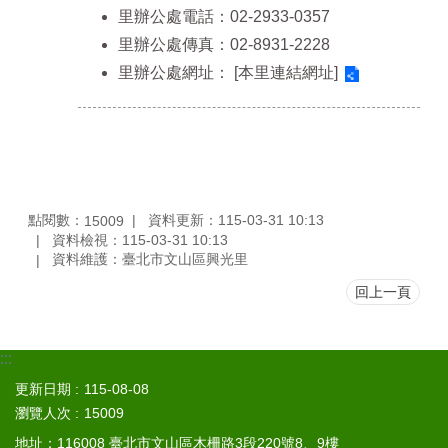
里辦公處電話：02-2933-0357
政
里辦公處傳真：02-8931-2228
府
里辦公處網址：
[本里連結網址]
資
訊
公
開
專
區
開
點閱數：
資料更新：115-03-31 10:13
15009
放
資料檢視：115-03-31 10:13
資
資料維護：臺北市文山區興光里
料
回上一頁
專
區
:::
統
計
更新日期
115-08-08
資
瀏覽人次
15009
料
地址：116008 臺北市文山區木柵路3段220號8、9樓
專