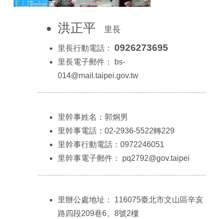
山
區
洪正平
里長
政
報
0926273695
里長行動電話：
導
里長電子郵件：
bs-
鄰
014@mail.taipei.gov.tw
里
資
訊
里幹事姓名：郭炯男
防
災
里幹事電話：02-2936-5522轉229
救
里幹事行動電話：0972246051
災
里幹事電子郵件：
pq2792@gov.taipei
資
訊
網
(Disaster
prevention
里辦公處地址：
116075臺北市文山區辛亥
and
路四段209巷6、8號2樓
response)