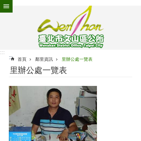
跳到主要內容區塊
進
階
搜
尋
:::
:::
為
首頁
鄰里資訊
里辦公處一覽表
民
里辦公處一覽表
服
務
機
關
介
紹
認
識
文