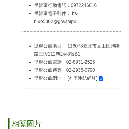
里幹事行動電話：0972246016
政
里幹事電子郵件：
bs-
府
資
blue5302@gov.taipei
訊
公
開
專
里辦公處地址：
116078臺北市文山區興隆
區
路三段112巷2弄8號B1
里辦公處電話：02-8931-2525
開
放
里辦公處傳真：02-2935-0790
資
里辦公處網址：
[本里連結網址]
料
專
區
統
計
資
料
相關圖片
專