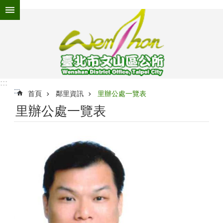
跳到主要內容區塊
進
階
搜
尋
:::
:::
為
首頁
鄰里資訊
里辦公處一覽表
民
里辦公處一覽表
服
務
機
關
介
紹
認
識
文