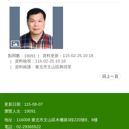
區
觀
光
休
閒
兵
役
點閱數：
資料更新：115-02-25 10:18
19091
專
資料檢視：115-02-25 10:18
區
資料維護：臺北市文山區興得里
人
回上一頁
口
政
策
:::
及
性
更新日期
115-08-07
別
瀏覽人次
19091
平
地址：116008 臺北市文山區木柵路3段220號8、9樓
等
電話：02-29365522
專