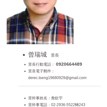
山
區
政
報
導
鄰
里
資
訊
曾瑞城
里長
防
災
0920664489
里長行動電話：
救
里長電子郵件：
災
derec.tseng19680929@gmail.com
資
訊
網
(Disaster
prevention
里幹事姓名：詹欽宇
and
里幹事電話：02-2936-5522轉243
response)