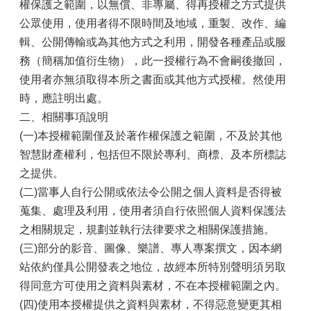
山
權保護之範圍，以無償、非專屬、得再授權之方式提供
公眾使用，使用者得不限時間及地域，重製、改作、編
區
輯、公開傳輸或為其他方式之利用，開發各種產品或服
政
報
務（簡稱加值衍生物），此一授權行為不會嗣後撤回，
導
使用者亦無須取得本所之書面或其他方式授權。然使用
時，應註明出處。
鄰
里
二、相關事項說明
資
(一)本授權範圍僅及於著作權保護之範圍，不及於其他
訊
智慧財產權利，包括但不限於專利、商標、及本所標誌
防
之提供。
災
(二)當事人自行公開或依法令公開之個人資料是否得被
救
蒐集、處理及利用，使用者須自行依照個人資料保護法
災
資
之相關規定，規劃並執行法律要求之相關保護措施。
訊
(三)部分的影音、圖像、樂譜、專人專案撰文，因本網
網
站依約僅具公開發表之地位，故經本所特別聲明須另取
(Disaster
prevention
得同意方可使用之資料與素材，不在本授權範圍之內。
and
(四)使用本授權提供之資料與素材，不得惡意變更其相
response)