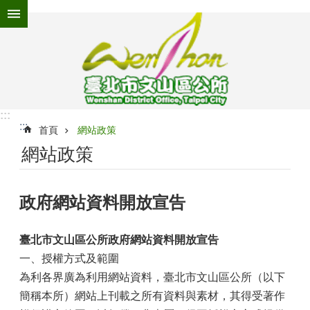
跳到主要內容區塊
進
階
搜
尋
:::
:::
為
首頁
網站政策
民
網站政策
服
務
政府網站資料開放宣告
機
關
介
臺北市文山區公所政府網站資料開放宣告
紹
一、授權方式及範圍
認
為利各界廣為利用網站資料，臺北市文山區公所（以下
識
簡稱本所）網站上刊載之所有資料與素材，其得受著作
文