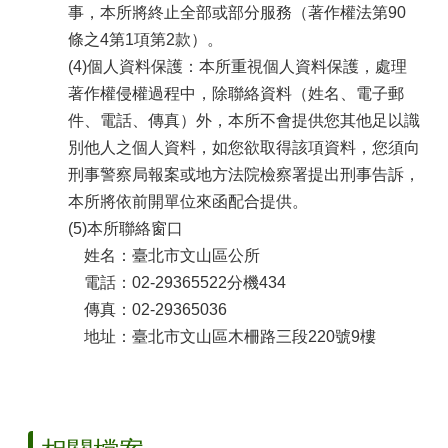
事，本所將終止全部或部分服務（著作權法第90
區
條之4第1項第2款）。
個
(4)個人資料保護：本所重視個人資料保護，處理
人
著作權侵權過程中，除聯絡資料（姓名、電子郵
資
料
件、電話、傳真）外，本所不會提供您其他足以識
保
別他人之個人資料，如您欲取得該項資料，您須向
護
刑事警察局報案或地方法院檢察署提出刑事告訴，
專
本所將依前開單位來函配合提供。
區
(5)本所聯絡窗口
網
姓名：臺北市文山區公所
網
相
電話：02-29365522分機434
連
傳真：02-29365036
地址：臺北市文山區木柵路三段220號9樓
反
映
管
道
電