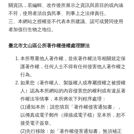
關資訊，若編輯、改作後所展示之資訊與原目的或內涵
政
不符，使用者須自負民事、刑事上之法律責任。
府
三、本網站之授權並不代表本所建議、認可或贊同使用
資
訊
者加值衍生物之地位。
公
開
臺北市文山區公所著作權侵權處理辦法
專
區
本所尊重他人著作權，並依著作權法等相關規定保
開
護著作權，任何人士不得有任何侵害他人著作權之
放
行為。
資
如果您（著作權人、製版權人或專屬授權之被授權
料
專
人）認為本所網站的內容侵害您的權利或有違反著
區
作權法等情事，本所將依下列程序處理：
(1)通知本所：請您填寫「著作權侵害通知書」，
統
計
以傳真或電子郵件（掃描成電子檔）至本所，恕不
資
接受電子簽章。
料
(2)先行移除：如「著作權侵害通知書」無須補正
專