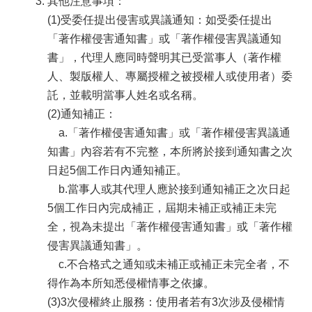
其他注意事項：
區
(1)受委任提出侵害或異議通知：如受委任提出
「著作權侵害通知書」或「著作權侵害異議通知
檔
案
書」，代理人應同時聲明其已受當事人（著作權
應
人、製版權人、專屬授權之被授權人或使用者）委
用
託，並載明當事人姓名或名稱。
展
(2)通知補正：
申
a.「著作權侵害通知書」或「著作權侵害異議通
請
知書」內容若有不完整，本所將於接到通知書之次
案
件
日起5個工作日內通知補正。
b.當事人或其代理人應於接到通知補正之次日起
檔
5個工作日內完成補正，屆期未補正或補正未完
案
下
全，視為未提出「著作權侵害通知書」或「著作權
載
侵害異議通知書」。
c.不合格式之通知或未補正或補正未完全者，不
無
障
得作為本所知悉侵權情事之依據。
礙
(3)3次侵權終止服務：使用者若有3次涉及侵權情
專