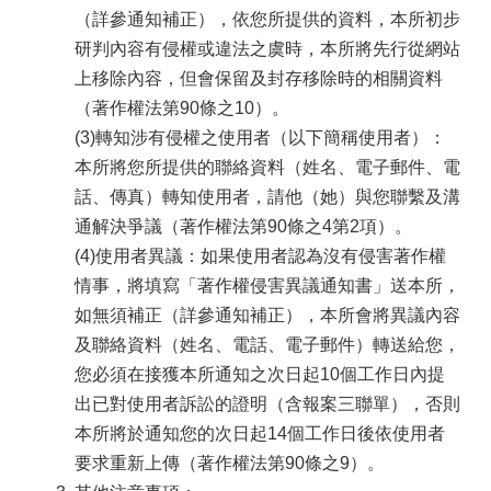
區
（詳參通知補正），依您所提供的資料，本所初步
研判內容有侵權或違法之虞時，本所將先行從網站
觀
上移除內容，但會保留及封存移除時的相關資料
光
休
（著作權法第90條之10）。
閒
(3)轉知涉有侵權之使用者（以下簡稱使用者）：
本所將您所提供的聯絡資料（姓名、電子郵件、電
兵
役
話、傳真）轉知使用者，請他（她）與您聯繫及溝
專
通解決爭議（著作權法第90條之4第2項）。
區
(4)使用者異議：如果使用者認為沒有侵害著作權
人
情事，將填寫「著作權侵害異議通知書」送本所，
口
如無須補正（詳參通知補正），本所會將異議內容
政
及聯絡資料（姓名、電話、電子郵件）轉送給您，
策
及
您必須在接獲本所通知之次日起10個工作日內提
性
出已對使用者訴訟的證明（含報案三聯單），否則
別
本所將於通知您的次日起14個工作日後依使用者
平
要求重新上傳（著作權法第90條之9）。
等
專