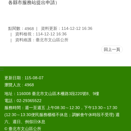
山
各縣市服務站提出申請）
區
政
報
點閱數：
資料更新：114-12-12 16:36
4968
導
資料檢視：114-12-12 16:36
資料維護：臺北市文山區公所
鄰
里
回上一頁
資
訊
:::
防
災
更新日期
115-08-07
救
瀏覽人次
4968
災
地址：116008 臺北市文山區木柵路3段220號8、9樓
資
電話：02-29365522
訊
服務時間：週一至週五 上午08:30～12:30，下午13:30～17:30
網
(Disaster
(12:30～13:30便民服務櫃檯不休息；調解會午休時段不受理) 週
prevention
六、週日、例假日休息
and
© 臺北市文山區公所
response)