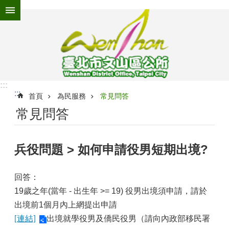
跳到主要內容區塊
進
階
搜
尋
:::
:::
為
首頁
為民服務
常見問答
民
常見問答
服
務
兵役問題 > 如何申請役男短期出境?
機
關
介
回答：
紹
19歲之年(當年 - 出生年 >= 19) 役男出境須申請，請於
認
出境前1個月內上網提出申請
識
出境就學役男及僑民役男（請向內政部移民署
[連結]
文