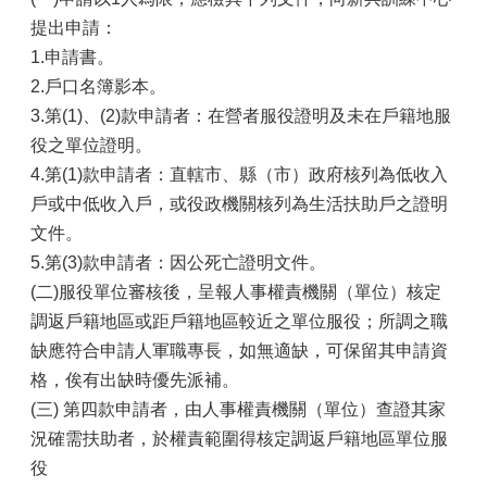
提出申請：
政
1.申請書。
府
資
2.戶口名簿影本。
訊
3.第(1)、(2)款申請者：在營者服役證明及未在戶籍地服
公
役之單位證明。
開
專
4.第(1)款申請者：直轄市、縣（市）政府核列為低收入
區
戶或中低收入戶，或役政機關核列為生活扶助戶之證明
文件。
開
放
5.第(3)款申請者：因公死亡證明文件。
資
(二)服役單位審核後，呈報人事權責機關（單位）核定
料
調返戶籍地區或距戶籍地區較近之單位服役；所調之職
專
區
缺應符合申請人軍職專長，如無適缺，可保留其申請資
格，俟有出缺時優先派補。
統
(三) 第四款申請者，由人事權責機關（單位）查證其家
計
資
況確需扶助者，於權責範圍得核定調返戶籍地區單位服
料
役
專