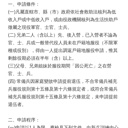
山
一、申請條件：
(一)凡屬直轄市、縣（市）政府依社會救助法核列為低
區
政
收入戶或中低收入戶，或由役政機關核列為生活扶助戶
報
徵屬之現役軍官、士官、士兵。
導
(二) 兄弟二人（含以上）先、後入營，已入營者不論為
鄰
官、士、兵或一般替代役人員未在戶籍地服役（不限軍
里
種或役別），得由一人提出調返戶籍地服役申請，惟其
資
剩餘役期必須在半年（含）以上。
訊
(三)父母、兄弟姐妹於服役期間「因公死亡」之在營
防
官、士、兵。
災
(四) 常備兵因家庭變故申請提前退伍，不合常備兵補充
救
災
兵服役規則第十五條及第十六條規定者，或符合常備兵
資
補充兵服役規則第十五條及第十六條規定，未申請提前
訊
退伍者。
網
(Disaster
prevention
二、申請程序：
and
response)
(一)申請以1人為限，應檢具下列文件，向新兵訓練中心