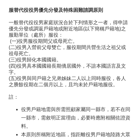
區
服替代役役男優先分發及特殊困難請調原則
觀
一般替代役役男家庭狀況合於下列情形之一者，得申請
光
優先分發或調返戶籍地或附近地區(以下簡稱戶籍地)之
休
服勤單位（處所）服役：
閒
(一)役男服役期間父或母死亡。
(二)役男入營前父母雙亡，服役期間共營生活之祖父或
兵
祖母死亡。
役
(三)役男歸化本國國籍。
專
(四)役男具本國國籍長期僑居國外，不諳本國語言及文
區
字。
(五)役男與同戶籍之兄弟姊妹二人以上同時服役，各人
人
之賸餘役期在二個月以上，且均未於戶籍地服役。
口
政
註：
策
及
役男戶籍地需與所需照顧家屬同一縣市，若不在同
性
一縣市，需敘明正當理由，必要時應附相關佐證資
別
平
料。
等
本原則所稱附近地區，指距離役男戶籍地陸路大眾
專