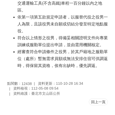
交通運輸工具(不含高鐵)車程一百分鐘以內之地
區
區。
檔
依第一項第五款規定申請者，以服替代役之役男一
案
人為限，且該役男未自願或切結分發至特定地點服
應
用
役。
展
符合以上情形之役男，得備妥相關證明文件向專業
訓練或服勤單位提出申請，並由需用機關核定。
申
請
經審查符合申請條件之役男，於其戶籍地之服勤單
案
位（處所）暫無需求員額或無法安排住宿可供調返
件
時，得保留其資格，俟有出缺時，優先調返。
檔
案
下
點閱數：
資料更新：110-10-28 16:34
12438
載
資料檢視：112-05-08 09:54
資料維護：臺北市文山區公所
無
回上一頁
障
礙
專