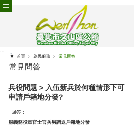
跳到主要內容區塊
進
階
搜
尋
:::
:::
為
首頁
為民服務
常見問答
民
常見問答
服
務
兵役問題 > 入伍新兵於何種情形下可
機
關
申請戶籍地分發?
介
紹
回答：
認
服義務役軍官士官兵男調返戶籍地分發
識
文