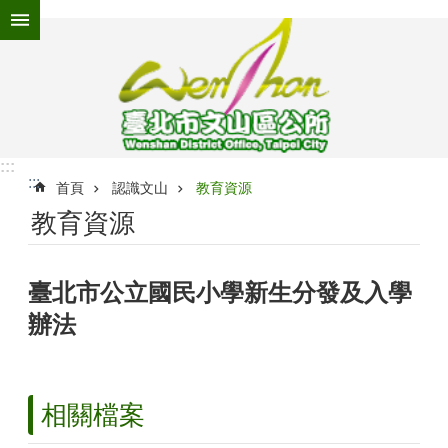
跳到主要內容區塊
進
階
搜
尋
:::
:::
為
首頁
認識文山
教育資源
民
教育資源
服
務
臺北市公立國民小學新生分發及入學
機
關
辦法
介
紹
認
相關檔案
識
文