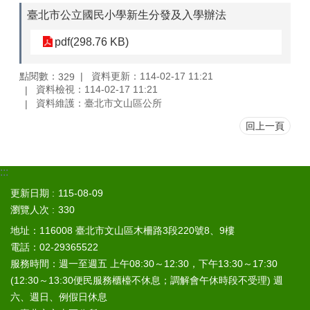
山
臺北市公立國民小學新生分發及入學辦法
區
pdf(298.76 KB)
政
報
導
點閱數：
資料更新：114-02-17 11:21
329
資料檢視：114-02-17 11:21
鄰
資料維護：臺北市文山區公所
里
回上一頁
資
訊
防
:::
災
更新日期
115-08-09
救
瀏覽人次
330
災
資
地址：116008 臺北市文山區木柵路3段220號8、9樓
訊
電話：02-29365522
網
服務時間：週一至週五 上午08:30～12:30，下午13:30～17:30
(Disaster
(12:30～13:30便民服務櫃檯不休息；調解會午休時段不受理) 週
prevention
and
六、週日、例假日休息
response)