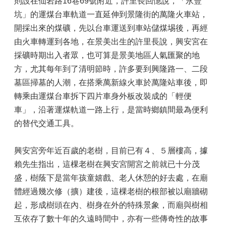
則設在仙岩路16巷69號附近，許里長回憶說，「永豐
區
坑」的運煤台車軌道一直延伸到景隆街的萬隆火車站，
觀
開採出來的煤礦，先以台車運送到車站儲煤埸後，再經
光
由火車轉運到各地，在景美出生的許里長說，興安宮在
休
採礦時期出入者眾，也可算是景美地區人氣匯聚的地
閒
方，尤其每年到了清明節時，許多要到興隆路一、二段
兵
墓區掃墓的人潮，在搭乘萬新線火車於萬隆站車後，即
役
轉乘由運煤台車拆下四片車身外板改裝成的「輕便
專
車」，沿著運煤軌道一路上行，是當時鄉鎮間最為便利
區
的替代交通工具。
人
口
興安宮旁年近百歲的老樹，目前已有４、５層樓高，據
政
策
賴先生指出，這棵老樹在興安宮開宮之前就已十分茂
及
盛，樹蔭下是當年孩童嬉戲、老人休憩的好去處，在廟
性
體經過幾次修（擴）建後，這棵老樹的根部被以廟牆砌
別
平
起，形成樹頭在內、樹身在外的特殊景象，而廟與樹相
等
互依存了數十年的久遠時間中，亦有一些傳奇性的故事
專