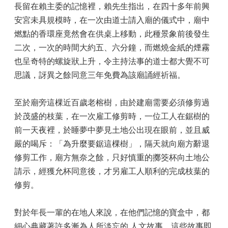
長留在賴主委的記憶裡，賴先生指出，在四十多年前興
區
安宮未具規模時，在一次由道士請入廟的儀式中，廟中
檔
燃點的香環座竟然會在供桌上移動，此種景象前後發生
案
二次，一次的時間大約五、六分鐘，而燃燒金紙的煙霧
應
用
也呈奇特的螺旋狀上升，令主持法事的道士都大覺不可
展
思議，訝異之餘同意三年免費為該廟誦經祈福。
申
請
至於廟旁這棵近百歲老榕樹，由於建廟需要必須修剪過
案
於茂盛的枝葉，在一次雇工修剪時，一位工人在鋸樹的
件
前一天夜裡，於睡夢中夢見土地公出現在眼前，並且威
檔
嚴的喝斥：「為升麼要鋸這棵樹」，隔天就向廟方辭退
案
修剪工作，廟方無奈之餘，只好慎重的擲筊杯向土地公
下
請示，經獲允杯同意後，才另雇工人順利的完成枝葉的
載
修剪。
無
障
對於年長一輩的在地人來說，在他們記憶的寶盒中，都
礙
專
細心典藏著許多漸為人所淡忘的 人文故事，這些故事即