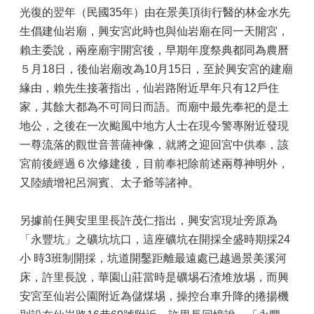
光復的翌年（民國35年）由在景美頂街行醫的林金水先
政
生倡建仙岩廟，興安宮此時也與仙岩廟在同一天開宮，
府
賴主委說，兩座廟宇開宮後，早期年度祭典都同為農曆
資
訊
５月18日，後仙岩廟改為10月15日，至於興安宮的建廟
公
緣由，賴先生接著指出，仙岩路附近早年只有12戶住
開
家，其餘大都為不可同日而語。而廟中最先奉祀的是土
專
區
地公，之後在一次颱風中地方人士在現今警專附近發現
一尊流落的觀世音菩薩神像，就將之迎回宮中供奉，該
開
宮前後經過６次修建後，目前奉祀除前述兩尊神明外，
放
資
又陸續增祀呂洞賓、太子爺等諸神。
料
專
另據前任興安里里長許茂仁指出，興安宮現址旁原為
區
「永豐坑」之礦坑坑口，這座礦坑在開採全盛時期採24
統
小 時3班制開採，坑道開鑿距離最遠處已越過景美溪河
計
床，許里長說，華園山莊當時是礦埸石渣堆放埸，而興
資
安宮至仙岩公園附近為儲煤埸，操控台車升降的捲揚機
料
專