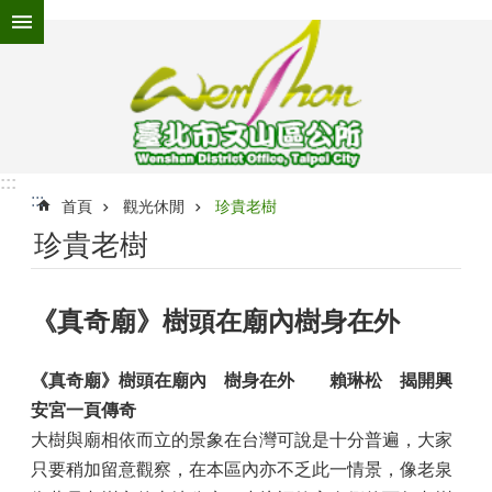
跳到主要內容區塊
進
階
搜
尋
:::
:::
為
首頁
觀光休閒
珍貴老樹
民
珍貴老樹
服
務
《真奇廟》樹頭在廟內樹身在外
機
關
介
《真奇廟》樹頭在廟內 樹身在外 賴琳松 揭開興
紹
安宮一頁傳奇
認
大樹與廟相依而立的景象在台灣可說是十分普遍，大家
識
只要稍加留意觀察，在本區內亦不乏此一情景，像老泉
文