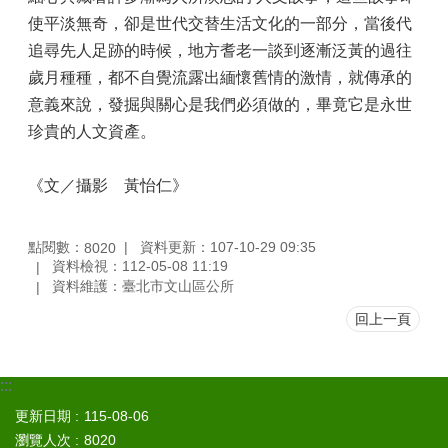
區
使平淡無奇，卻是世代交替生活文化的一部分，當後代
追尋先人足跡的時候，地方耆老一談到逐漸泛黃的過往
個
人
歲月種種，都不自覺流露出緬懷舊情的激情，就傳承的
資
意義來說，發掘與關心是我們必須做的，畢竟它是永世
料
珍貴的人文資產。
保
護
專
《文／攝影 黃怡仁》
區
網
點閱數：
資料更新：107-10-29 09:35
8020
網
資料檢視：112-05-08 11:19
相
資料維護：臺北市文山區公所
連
回上一頁
反
映
管
:::
道
更新日期
115-08-06
瀏覽人次
8020
電