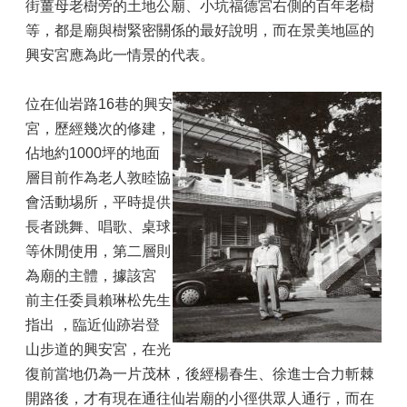
山
街薑母老樹旁的土地公廟、小坑福德宮右側的百年老樹
等，都是廟與樹緊密關係的最好說明，而在景美地區的
區
興安宮應為此一情景的代表。
政
報
導
位在仙岩路16巷的興安
宮，歷經幾次的修建，
鄰
里
佔地約1000坪的地面
資
層目前作為老人敦睦協
訊
會活動埸所，平時提供
防
長者跳舞、唱歌、桌球
災
等休閒使用，第二層則
救
為廟的主體，據該宮
災
資
前主任委員賴琳松先生
訊
指出 ，臨近仙跡岩登
網
山步道的興安宮，在光
(Disaster
prevention
復前當地仍為一片茂林，後經楊春生、徐進士合力斬棘
and
開路後，才有現在通往仙岩廟的小徑供眾人通行，而在
response)