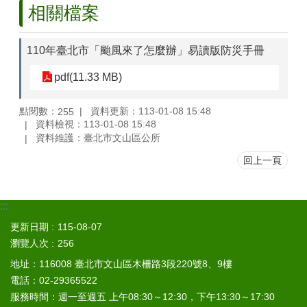
山
相關檔案
區
政
110年臺北市「颱風來了怎麼辦」易讀版防災手冊
報
導
pdf(11.33 MB)
鄰
點閱數：
資料更新：113-01-08 15:48
255
里
資料檢視：113-01-08 15:48
資
資料維護：臺北市文山區公所
訊
回上一頁
防
災
救
:::
災
資
更新日期
115-08-07
訊
瀏覽人次
256
網
地址：116008 臺北市文山區木柵路3段220號8、9樓
(Disaster
prevention
電話：02-29365522
and
服務時間：週一至週五 上午08:30～12:30，下午13:30～17:30
response)