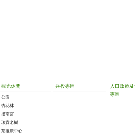
觀光休閒
兵役專區
人口政策及
專區
公園
杏花林
指南宮
珍貴老樹
茶推廣中心