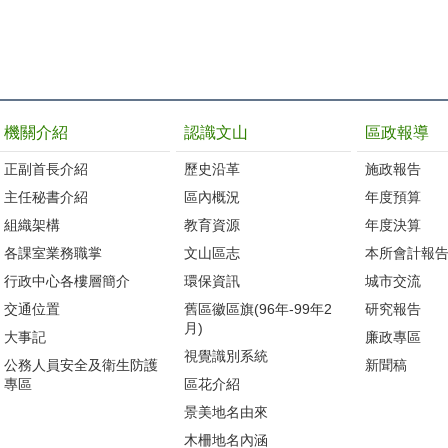
機關介紹
認識文山
區政報導
正副首長介紹
歷史沿革
施政報告
主任秘書介紹
區內概況
年度預算
組織架構
教育資源
年度決算
各課室業務職掌
文山區志
本所會計報
行政中心各樓層簡介
環保資訊
城市交流
交通位置
舊區徽區旗(96年-99年2
研究報告
月)
大事記
廉政專區
視覺識別系統
公務人員安全及衛生防護
新聞稿
專區
區花介紹
景美地名由來
木柵地名內涵