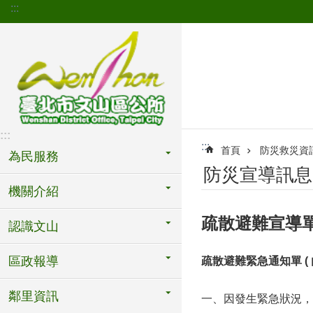
:::
跳到主要內容區塊
:::
:::
首頁
防災救災資訊網(D
為民服務
防災宣導訊息(The 
機關介紹
疏散避難宣導
認識文山
區政報導
疏
散
避
難
緊
急
通
知
單 
鄰里資訊
一、因發生緊急狀況，