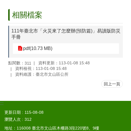
山
區
相關檔案
政
報
導
111年臺北市「火災來了怎麼辦(預防篇)」易讀版防災
手冊
鄰
里
pdf(10.73 MB)
資
訊
點閱數：
資料更新：113-01-08 15:48
311
資料檢視：113-01-08 15:48
防
資料維護：臺北市文山區公所
災
救
回上一頁
災
資
訊
:::
網
更新日期
115-08-08
(Disaster
prevention
瀏覽人次
312
and
地址：116008 臺北市文山區木柵路3段220號8、9樓
response)