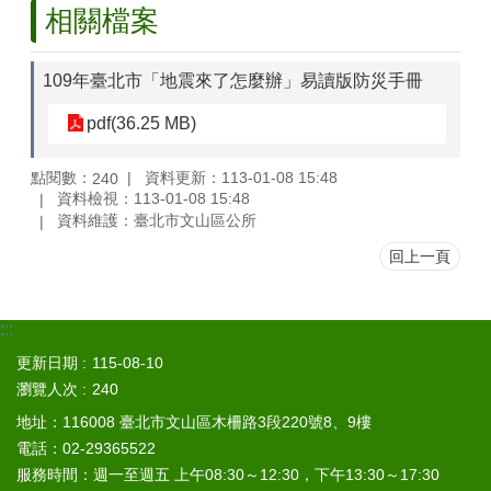
山
相關檔案
區
政
109年臺北市「地震來了怎麼辦」易讀版防災手冊
報
導
pdf(36.25 MB)
鄰
點閱數：
資料更新：113-01-08 15:48
240
里
資料檢視：113-01-08 15:48
資
資料維護：臺北市文山區公所
訊
回上一頁
防
災
救
:::
災
資
更新日期
115-08-10
訊
瀏覽人次
240
網
地址：116008 臺北市文山區木柵路3段220號8、9樓
(Disaster
prevention
電話：02-29365522
and
服務時間：週一至週五 上午08:30～12:30，下午13:30～17:30
response)