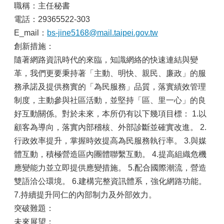
山
職稱：主任秘書
電話：29365522-303
區
政
E_mail：
bs-jine5168@mail.taipei.gov.tw
報
創新措施：
導
隨著網路資訊時代的來臨，知識網絡的快速連結與變
鄰
革，我們更要秉持著「主動、明快、親民、廉政」的服
里
務承諾及提供務實的「為民服務」品質，落實績效管理
資
制度，主動參與社區活動，並堅持「區、里一心」的良
訊
好互動關係。對於未來，本所仍有以下幾項目標： 1.以
防
顧客為導向，落實內部稽核、外部診斷並確實改進。 2.
災
行政效率提升，掌握時效提高為民服務執行率。 3.與媒
救
災
體互動，積極營造區內團體聯繫互動。 4.提高組織危機
資
應變能力並立即提供應變措施。 5.配合國際潮流，營造
訊
雙語洽公環境。 6.建構完整資訊體系，強化網路功能。
網
7.持續提升同仁的內部制力及外部效力。
(Disaster
prevention
突破難題：
and
未來展望：
response)