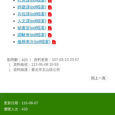
社會課(pdf檔案)
區
經建課(pdf檔案)
兵役課(pdf檔案)
觀
光
人文課(pdf檔案)
休
秘書室(pdf檔案)
閒
調解會(pdf檔案)
兵
服務車次(pdf檔案)
役
專
區
點閱數：
資料更新：107-03-13 23:57
420
資料檢視：112-05-08 10:53
人
資料維護：臺北市文山區公所
口
政
回上一頁
策
及
性
:::
別
更新日期
115-08-07
平
等
瀏覽人次
420
專