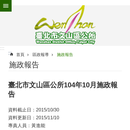
跳到主要內容區塊
進
階
搜
尋
:::
:::
為
首頁
區政報導
施政報告
民
施政報告
服
務
臺北市文山區公所104年10月施政報
機
關
告
介
紹
資料截止日：2015/10/30
認
資料更新日：2015/11/10
識
文
專責人員：黃進能