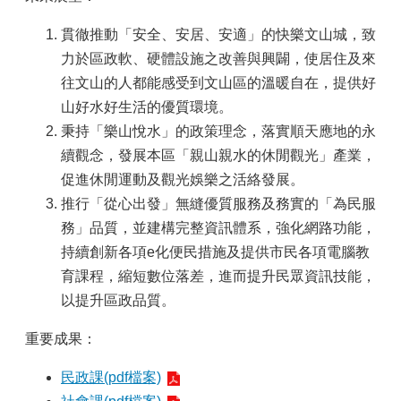
政
貫徹推動「安全、安居、安適」的快樂文山城，致
府
力於區政軟、硬體設施之改善與興闢，使居住及來
資
往文山的人都能感受到文山區的溫暖自在，提供好
訊
公
山好水好生活的優質環境。
開
秉持「樂山悅水」的政策理念，落實順天應地的永
專
續觀念，發展本區「親山親水的休閒觀光」產業，
區
促進休閒運動及觀光娛樂之活絡發展。
開
推行「從心出發」無縫優質服務及務實的「為民服
放
務」品質，並建構完整資訊體系，強化網路功能，
資
料
持續創新各項e化便民措施及提供市民各項電腦教
專
育課程，縮短數位落差，進而提升民眾資訊技能，
區
以提升區政品質。
統
重要成果：
計
資
民政課(pdf檔案)
料
專