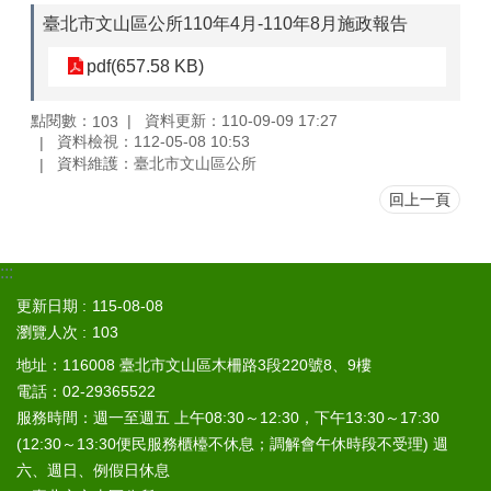
山
臺北市文山區公所110年4月-110年8月施政報告
區
pdf(657.58 KB)
政
報
導
點閱數：
資料更新：110-09-09 17:27
103
資料檢視：112-05-08 10:53
鄰
資料維護：臺北市文山區公所
里
回上一頁
資
訊
防
:::
災
更新日期
115-08-08
救
瀏覽人次
103
災
資
地址：116008 臺北市文山區木柵路3段220號8、9樓
訊
電話：02-29365522
網
服務時間：週一至週五 上午08:30～12:30，下午13:30～17:30
(Disaster
(12:30～13:30便民服務櫃檯不休息；調解會午休時段不受理) 週
prevention
and
六、週日、例假日休息
response)