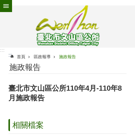
跳到主要內容區塊
進
階
搜
尋
:::
:::
為
首頁
區政報導
施政報告
民
施政報告
服
務
臺北市文山區公所110年4月-110年8
機
關
月施政報告
介
紹
認
相關檔案
識
文