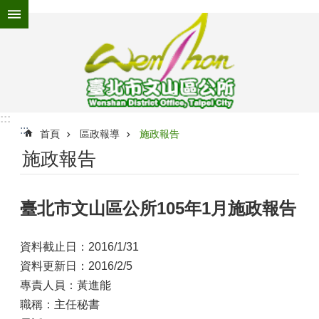
跳到主要內容區塊
進
階
搜
尋
:::
:::
為
首頁
區政報導
施政報告
民
施政報告
服
務
臺北市文山區公所105年1月施政報告
機
關
介
資料截止日：2016/1/31
紹
資料更新日：2016/2/5
認
專責人員：黃進能
識
職稱：主任秘書
文