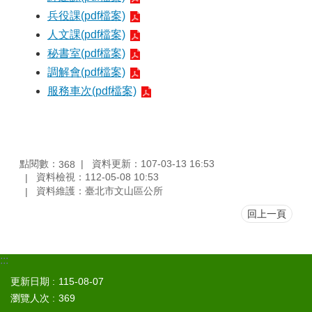
區
兵役課(pdf檔案)
人文課(pdf檔案)
觀
光
秘書室(pdf檔案)
休
調解會(pdf檔案)
閒
服務車次(pdf檔案)
兵
役
專
區
點閱數：
資料更新：107-03-13 16:53
368
資料檢視：112-05-08 10:53
人
資料維護：臺北市文山區公所
口
政
回上一頁
策
及
性
:::
別
平
更新日期
115-08-07
等
瀏覽人次
369
專