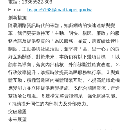
山
電話：29365522-303
E_mail：
bs-jine5168@mail.taipei.gov.tw
區
創新措施：
政
報
隨著網路資訊時代的來臨，知識網絡的快速連結與變
導
革，我們更要秉持著「主動、明快、親民、廉政」的服
務承諾及提供務實的「為民服務」品質，落實績效管理
鄰
里
制度，主動參與社區活動，並堅持「區、里一心」的良
資
好互動關係。對於未來，本所仍有以下幾項目標： 1.以
訊
顧客為導向，落實內部稽核、外部診斷並確實改進。 2.
防
行政效率提升，掌握時效提高為民服務執行率。 3.與媒
災
體互動，積極營造區內團體聯繫互動。 4.提高組織危機
救
應變能力並立即提供應變措施。 5.配合國際潮流，營造
災
資
雙語洽公環境。 6.建構完整資訊體系，強化網路功能。
訊
7.持續提升同仁的內部制力及外部效力。
網
突破難題：
(Disaster
prevention
未來展望：
and
response)