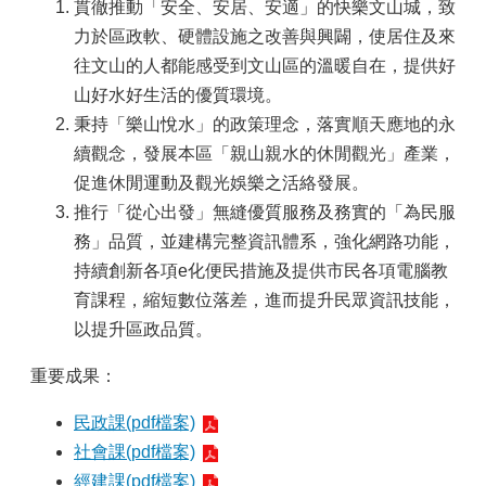
貫徹推動「安全、安居、安適」的快樂文山城，致
政
力於區政軟、硬體設施之改善與興闢，使居住及來
府
往文山的人都能感受到文山區的溫暖自在，提供好
資
山好水好生活的優質環境。
訊
秉持「樂山悅水」的政策理念，落實順天應地的永
公
開
續觀念，發展本區「親山親水的休閒觀光」產業，
專
促進休閒運動及觀光娛樂之活絡發展。
區
推行「從心出發」無縫優質服務及務實的「為民服
開
務」品質，並建構完整資訊體系，強化網路功能，
放
持續創新各項e化便民措施及提供市民各項電腦教
資
育課程，縮短數位落差，進而提升民眾資訊技能，
料
專
以提升區政品質。
區
重要成果：
統
計
民政課(pdf檔案)
資
社會課(pdf檔案)
料
經建課(pdf檔案)
專