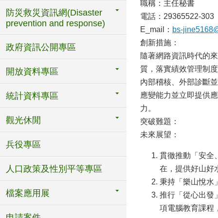
職稱：主任秘書
防災救災資訊網(Disaster
電話：29365522-303
prevention and response)
E_mail：
bs-jine5168@
創新措施：
政府資訊公開專區
隨著網路資訊時代的來
質，落實績效管理制度
開放資料專區
內部稽核、外部診斷並
統計資料專區
應變能力並立即提供應
力。
觀光休閒
突破難題：
未來展望：
兵役專區
貫徹推動「安全
人口政策及性別平等專區
在，提供好山好
秉持「樂山悅水
檔案應用展
推行「從心出發
項電腦教育課程
申請案件