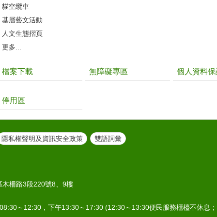
貓空纜車
基層藝文活動
人文生態摺頁
更多...
檔案下載
無障礙專區
個人資料保
停用區
隱私權聲明及資訊安全政策
雙語詞彙
區木柵路3段220號8、9樓
:30～12:30，下午13:30～17:30 (12:30～13:30便民服務櫃