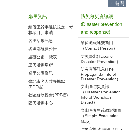
關閉
鄰里資訊
防災救災資訊網
(Disaster prevention
績優里幹事選拔規定、考
and response)
核項目、事蹟
各里活動訊息
單位通報連繫窗口
（Contact Person）
各里鄰經費公告
告
防災臺北(Taipei of
里辦公處一覽表
Disaster Prevention)
里民活動場所
防災宣導訊息(The
鄰里公園資訊
Propaganda Info of
Disaster Prevention)
臺北市老人共餐據點
文山區防災資訊
(PDF檔)
（Disaster Prevention
社區發展協會(PDF檔)
Info of Wenshan
District）
區民活動中心
文山區各里疏散避難圖
（Simple Evacuation
Map）
防災宣導-外語區（The