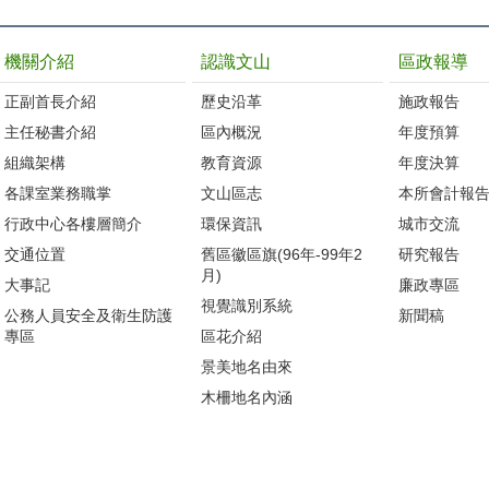
機關介紹
認識文山
區政報導
正副首長介紹
歷史沿革
施政報告
主任秘書介紹
區內概況
年度預算
組織架構
教育資源
年度決算
各課室業務職掌
文山區志
本所會計報
行政中心各樓層簡介
環保資訊
城市交流
交通位置
舊區徽區旗(96年-99年2
研究報告
月)
大事記
廉政專區
視覺識別系統
公務人員安全及衛生防護
新聞稿
專區
區花介紹
景美地名由來
木柵地名內涵