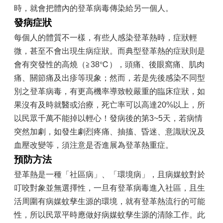
時，就會把體內的登革病毒傳染給另一個人。
區
發病症狀
觀
每個人的體質不一樣，有些人感染登革熱時，症狀輕
光
休
微，甚至不會出現生病症狀。而典型登革熱的症狀則是
閒
會有突發性的高燒（≧38℃），頭痛、後眼窩痛、肌肉
兵
痛、關節痛及出疹等現象；然而，若是先後感染不同型
役
別之登革病毒，有更高機率導致較嚴重的臨床症狀，如
專
果沒有及時就醫或治療，死亡率可以高達20%以上，所
區
以民眾千萬不能掉以輕心！發病後的第3~5天，若病情
人
突然加劇，如發生劇烈疼痛、抽搐、昏迷、意識狀況及
口
血壓改變等，須注意是否進展為登革熱重症。
政
預防方法
策
及
登革熱是一種「社區病」、「環境病」，且病媒蚊對於
性
叮咬對象並無選擇性，一旦有登革病毒進入社區，且生
別
平
活周圍有病媒蚊孳生源的環境，就有登革熱流行的可能
等
性，所以民眾平時應做好病媒蚊孳生源的清除工作。此
專