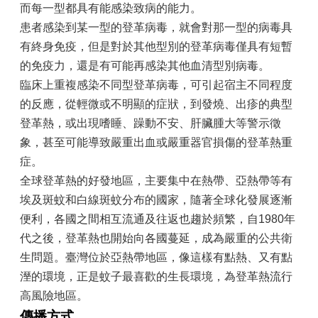
山
而每一型都具有能感染致病的能力。
患者感染到某一型的登革病毒，就會對那一型的病毒具
區
政
有終身免疫，但是對於其他型別的登革病毒僅具有短暫
報
的免疫力，還是有可能再感染其他血清型別病毒。
導
臨床上重複感染不同型登革病毒，可引起宿主不同程度
鄰
的反應，從輕微或不明顯的症狀，到發燒、出疹的典型
里
登革熱，或出現嗜睡、躁動不安、肝臟腫大等警示徵
資
象，甚至可能導致嚴重出血或嚴重器官損傷的登革熱重
訊
症。
防
全球登革熱的好發地區，主要集中在熱帶、亞熱帶等有
災
埃及斑蚊和白線斑蚊分布的國家，隨著全球化發展逐漸
救
災
便利，各國之間相互流通及往返也趨於頻繁，自1980年
資
代之後，登革熱也開始向各國蔓延，成為嚴重的公共衛
訊
生問題。臺灣位於亞熱帶地區，像這樣有點熱、又有點
網
溼的環境，正是蚊子最喜歡的生長環境，為登革熱流行
(Disaster
prevention
高風險地區。
and
傳播方式
response)