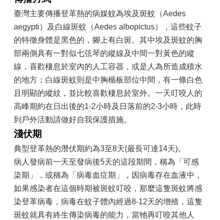
臺灣主要傳播登革熱的病媒蚊為埃及斑蚊（Aedes
政
府
aegypti）及白線斑蚊（Aedes albopictus），這些蚊子
資
的特徵身體是黑色的，腳上有白斑。其中埃及斑蚊的胸
訊
部兩側具有一對似七弦琴的縱線及中間一對黃色的縱
公
線，喜歡棲息於室內的人工容器，或是人為所造成積水
開
專
的地方；白線斑蚊則是中胸楯板部位中間，有一條白色
區
且明顯的縱紋，並比較喜歡棲息於室外。一天叮咬人的
高峰期約在日出後的1-2小時及日落前的2-3小時，此時
開
放
到戶外活動請做好自我保護措施。
資
淺伏期
料
專
典型登革熱的潛伏期約為3至8天(最長可達14天)。
區
病人發病前一天至發病後5天的這段期間，稱為「可感
染期」，或稱為「病毒血症期」，因病毒存在血液中，
統
計
如果感染者在這個時期被斑蚊叮咬，那麼這隻斑蚊將感
資
染登革病毒，病毒在蚊子體內經過8-12天的增殖，這隻
料
斑蚊就具有終生傳染病毒的能力，當牠再叮咬其他人
專