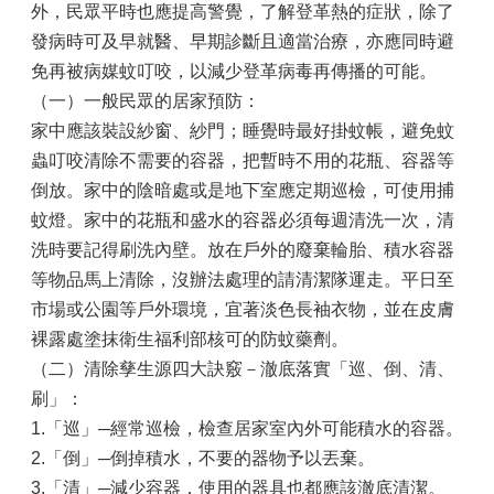
外，民眾平時也應提高警覺，了解登革熱的症狀，除了
區
發病時可及早就醫、早期診斷且適當治療，亦應同時避
檔
免再被病媒蚊叮咬，以減少登革病毒再傳播的可能。
案
（一）一般民眾的居家預防：
應
家中應該裝設紗窗、紗門；睡覺時最好掛蚊帳，避免蚊
用
展
蟲叮咬清除不需要的容器，把暫時不用的花瓶、容器等
倒放。家中的陰暗處或是地下室應定期巡檢，可使用捕
申
蚊燈。家中的花瓶和盛水的容器必須每週清洗一次，清
請
案
洗時要記得刷洗內壁。放在戶外的廢棄輪胎、積水容器
件
等物品馬上清除，沒辦法處理的請清潔隊運走。平日至
檔
市場或公園等戶外環境，宜著淡色長袖衣物，並在皮膚
案
裸露處塗抹衛生福利部核可的防蚊藥劑。
下
（二）清除孳生源四大訣竅－澈底落實「巡、倒、清、
載
刷」：
無
1.「巡」─經常巡檢，檢查居家室內外可能積水的容器。
障
2.「倒」─倒掉積水，不要的器物予以丟棄。
礙
3.「清」─減少容器，使用的器具也都應該澈底清潔。
專