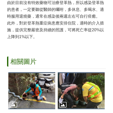
由於目前沒有特效藥物可治療登革熱，所以感染登革熱
子
公
的患者，一定要聽從醫師的囑咐，多休息、多喝水、適
告
時服用退燒藥，通常在感染後兩週左右可自行痊癒。
欄
此外，對於登革熱重症病患應安排住院，適時的介入措
施，提供完整嚴密及持續的照護，可將死亡率從20%以
網
上降到1%以下。
站
導
覽
回
相關圖片
首
頁
English
常
見
問
答