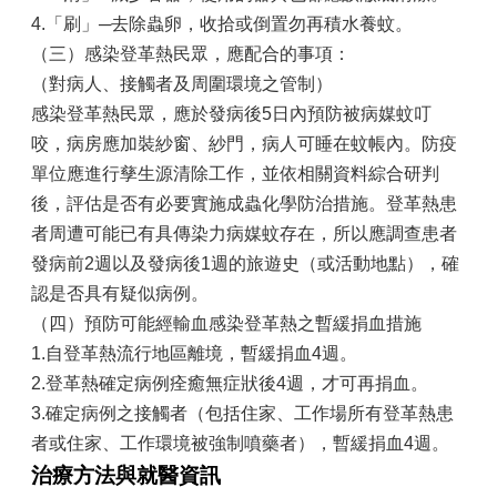
區
4.「刷」─去除蟲卵，收拾或倒置勿再積水養蚊。
（三）感染登革熱民眾，應配合的事項：
個
（對病人、接觸者及周圍環境之管制）
人
資
感染登革熱民眾，應於發病後5日內預防被病媒蚊叮
料
咬，病房應加裝紗窗、紗門，病人可睡在蚊帳內。防疫
保
單位應進行孳生源清除工作，並依相關資料綜合研判
護
專
後，評估是否有必要實施成蟲化學防治措施。登革熱患
區
者周遭可能已有具傳染力病媒蚊存在，所以應調查患者
發病前2週以及發病後1週的旅遊史（或活動地點），確
網
網
認是否具有疑似病例。
相
（四）預防可能經輸血感染登革熱之暫緩捐血措施
連
1.自登革熱流行地區離境，暫緩捐血4週。
反
2.登革熱確定病例痊癒無症狀後4週，才可再捐血。
映
3.確定病例之接觸者（包括住家、工作場所有登革熱患
管
者或住家、工作環境被強制噴藥者），暫緩捐血4週。
道
治療方法與就醫資訊
電