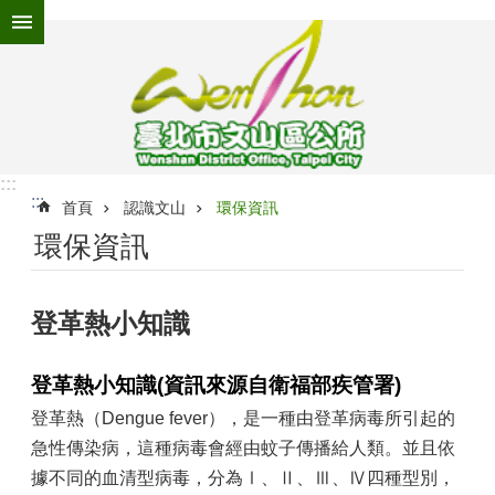
跳到主要內容區塊
進
階
搜
尋
:::
:::
為
首頁
認識文山
環保資訊
民
環保資訊
服
務
登革熱小知識
機
關
介
登革熱小知識(資訊來源自衛福部疾管署)
紹
登革熱（Dengue fever），是一種由登革病毒所引起的
認
急性傳染病，這種病毒會經由蚊子傳播給人類。並且依
識
文
據不同的血清型病毒，分為Ⅰ、Ⅱ、Ⅲ、Ⅳ四種型別，