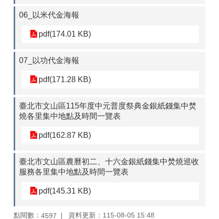
區
06_以米代金海報
觀
pdf(174.01 KB)
光
休
閒
07_以功代金海報
兵
pdf(171.28 KB)
役
專
臺北市文山區115年度中元普度祭典金銀紙錢集中焚
區
燒各里集中地點及時間一覽表
人
pdf(162.87 KB)
口
政
策
臺北市文山區農曆初二、十六金銀紙錢集中焚燒巡收
及
服務各里集中地點及時間一覽表
性
別
pdf(145.31 KB)
平
等
點閱數：
資料更新：115-08-05 15:48
4597
專