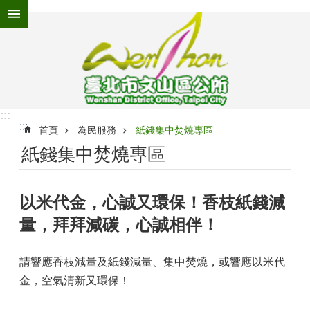
跳到主要內容區塊
進
階
搜
尋
:::
:::
為
首頁
為民服務
紙錢集中焚燒專區
民
紙錢集中焚燒專區
服
務
以米代金，心誠又環保！香枝紙錢減
機
關
量，拜拜減碳，心誠相伴！
介
紹
請響應香枝減量及紙錢減量、集中焚燒，或響應以米代
認
金，空氣清新又環保！
識
文