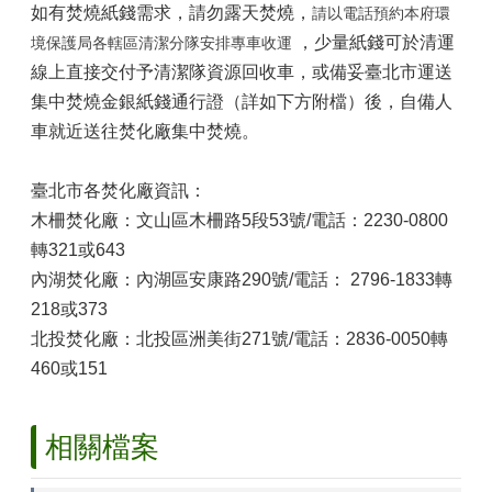
山
如有焚燒紙錢需求，請勿露天焚燒，
請以電話預約本府環
，
少量紙錢可於清運
境保護局各轄區清潔分隊安排專車收運
區
政
線上直接交付予清潔隊資源回收車，
或備妥臺北市運送
報
集中焚燒金銀紙錢通行證（詳如下方附檔）後，自備人
導
車就近送往焚化廠集中焚燒。
鄰
里
臺北市各焚化廠資訊：
資
木柵焚化廠：文山區木柵路5段53號/電話：2230-0800
訊
轉321或643
防
內湖焚化廠：內湖區安康路290號/電話
：
2796-1833轉
災
218或373
救
災
北投焚化廠：北投區洲美街271號/電話：2836-0050轉
資
460或151
訊
網
(Disaster
相關檔案
prevention
and
response)