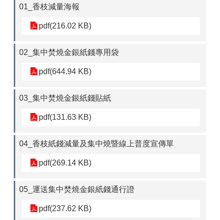
01_香枝減量海報
政
pdf(216.02 KB)
府
資
訊
02_集中焚燒金銀紙錢專用袋
公
開
pdf(644.94 KB)
專
區
03_集中焚燒金銀紙錢貼紙
開
放
pdf(131.63 KB)
資
料
04_香枝紙錢減量及集中燒暨線上普度宣傳單
專
區
pdf(269.14 KB)
統
計
05_運送集中焚燒金銀紙錢通行證
資
料
pdf(237.62 KB)
專