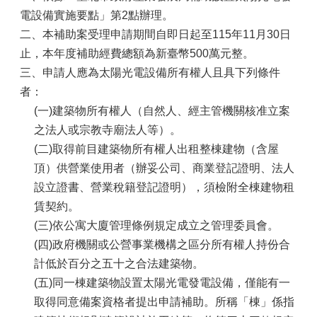
山
電設備實施要點」第2點辦理。
區
二、本補助案受理申請期間自即日起至115年11月30日
政
止，本年度補助經費總額為新臺幣500萬元整。
報
三、申請人應為太陽光電設備所有權人且具下列條件
導
者：
鄰
(一)建築物所有權人（自然人、經主管機關核准立案
里
之法人或宗教寺廟法人等）。
資
訊
(二)取得前目建築物所有權人出租整棟建物（含屋
頂）供營業使用者（辦妥公司、商業登記證明、法人
防
設立證書、營業稅籍登記證明），須檢附全棟建物租
災
救
賃契約。
災
(三)依公寓大廈管理條例規定成立之管理委員會。
資
(四)政府機關或公營事業機構之區分所有權人持份合
訊
網
計低於百分之五十之合法建築物。
(Disaster
(五)同一棟建築物設置太陽光電發電設備，僅能有一
prevention
and
取得同意備案資格者提出申請補助。所稱「棟」係指
response)