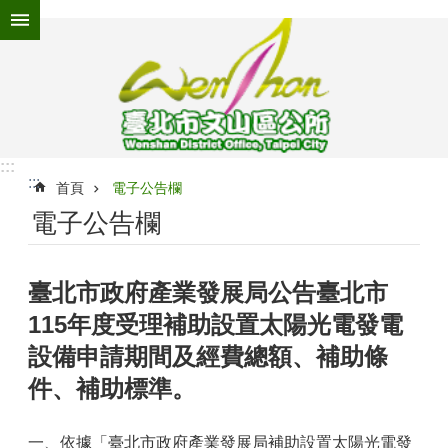
跳到主要內容區塊
進
階
搜
尋
:::
:::
為
首頁
電子公告欄
民
電子公告欄
服
務
臺北市政府產業發展局公告臺北市
機
關
115年度受理補助設置太陽光電發電
介
紹
設備申請期間及經費總額、補助條
件、補助標準。
認
識
文
一、依據「臺北市政府產業發展局補助設置太陽光電發