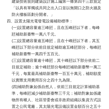
建築技術規則建築設計施工編第一條第四十三款規定
政
「以具有單獨或共同之出入口並以無開口之防火牆及
府
防火樓板區劃分開者。」
資
四、設置太陽光電發電設備補助標準：
訊
(一)設置總容量逾三峰瓩，且在五峰瓩以下者，每峰
公
開
瓩補助新臺幣一萬八千元。
專
(二)設置總容量逾五峰瓩，且在十峰瓩以下者，其五
區
峰瓩以下部分依前目規定補助逾五峰瓩部分，每峰瓩
開
補助新臺幣一萬四千五百元。
放
(三)設置總容量逾十峰瓩，其十峰瓩以下部分依前二
資
目規定補助；逾十峰瓩部分每峰瓩補助新臺幣一萬三
料
專
千元，每案最高補助新臺幣一百五十萬元，補助額度
區
以實際支用費用百分之四十九為限。
(四)補助對象如係自然人，依前三目規定計算補助基
統
計
準，每峰瓩減少補助新臺幣三千元；補助對象如係建
資
物所有權人、社區管委會或非政府組織以集資方式設
料
置之公民電廠，其太陽光電設備設置金額百分之五十
專