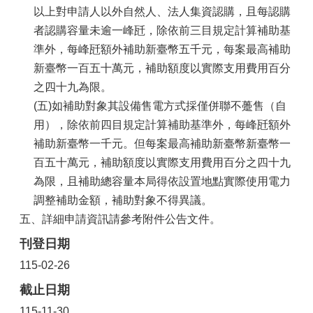
以上對申請人以外自然人、法人集資認購，且每認購
區
者認購容量未逾一峰瓩，除依前三目規定計算補助基
觀
準外，每峰瓩額外補助新臺幣五千元，每案最高補助
光
休
新臺幣一百五十萬元，補助額度以實際支用費用百分
閒
之四十九為限。
(五)如補助對象其設備售電方式採僅併聯不躉售（自
兵
役
用），除依前四目規定計算補助基準外，每峰瓩額外
專
補助新臺幣一千元。但每案最高補助新臺幣新臺幣一
區
百五十萬元，補助額度以實際支用費用百分之四十九
人
為限，且補助總容量本局得依設置地點實際使用電力
口
調整補助金額，補助對象不得異議。
政
五、詳細申請資訊請參考附件公告文件。
策
及
刊登日期
性
115-02-26
別
平
截止日期
等
115-11-30
專