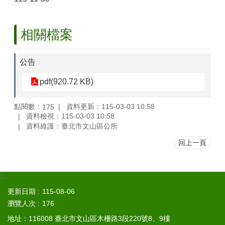
區
檔
相關檔案
案
應
用
公告
展
pdf(920.72 KB)
申
請
點閱數：
資料更新：115-03-03 10:58
175
案
資料檢視：115-03-03 10:58
件
資料維護：臺北市文山區公所
檔
回上一頁
案
下
載
:::
無
更新日期
115-08-06
障
瀏覽人次
176
礙
地址：116008 臺北市文山區木柵路3段220號8、9樓
專