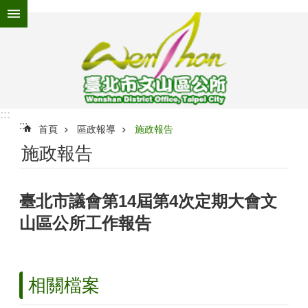
跳到主要內容區塊
進
階
搜
尋
:::
:::
為
首頁
區政報導
施政報告
民
施政報告
服
務
臺北市議會第14屆第4次定期大會文
機
關
山區公所工作報告
介
紹
認
相關檔案
識
文