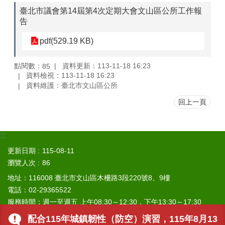
山
臺北市議會第14屆第4次定期大會文山區公所工作報
區
告
政
pdf(529.19 KB)
報
導
點閱數：
資料更新：113-11-18 16:23
85
鄰
資料檢視：113-11-18 16:23
里
資料維護：臺北市文山區公所
資
回上一頁
訊
防
災
:::
救
更新日期
115-08-11
災
瀏覽人次
86
資
訊
地址：116008 臺北市文山區木柵路3段220號8、9樓
網
電話：02-29365522
(Disaster
服務時間：週一至週五 上午08:30～12:30，下午13:30～17:30
prevention
and
(12:30～13:30便民服務櫃檯不休息；調解會午休時段不受理) 週
配合115年城鎮韌性（防空）演習，115年8月13
response)