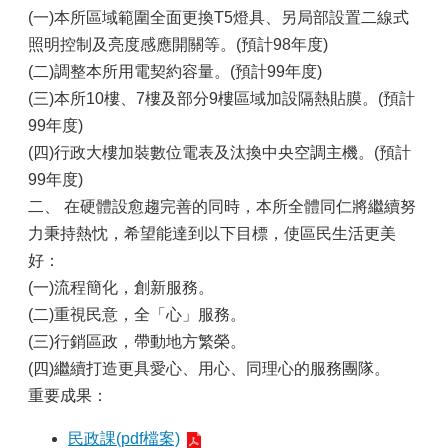
(一)本所區域範圍全面更換T5燈具、另局部設置二線式
政
照明控制及亮度感應開關等。(預計98年度)
府
(二)調整本所用電契約容量。(預計99年度)
資
訊
(三)本所10樓、7樓及部分9樓區域加設隔熱貼膜。(預計
公
99年度)
開
(四)行政大樓加裝數位電表及汰換中央空調主機。(預計
專
區
99年度)
二、 在硬體設愈趨完善的同時，本所全體同仁將繼續努
開
力秉持熱忱，希望能達到以下目標，使區民生活更美
放
資
好：
料
(一)流程簡化，創新服務。
專
(二)重視民意，全「心」服務。
區
(三)行銷區政，帶動地方繁榮。
統
(四)繼續打造更具愛心、用心、同理心的服務團隊。
計
重要成果：
資
料
民政課(pdf檔案)
專