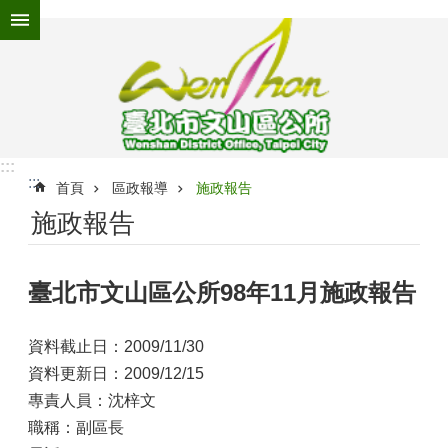
跳到主要內容區塊
進
階
搜
尋
:::
:::
為
首頁
區政報導
施政報告
民
施政報告
服
務
臺北市文山區公所98年11月施政報告
機
關
介
資料截止日：2009/11/30
紹
資料更新日：2009/12/15
認
專責人員：沈梓文
識
職稱：副區長
文