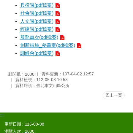
區
兵役課(pdf檔案)
社會課(pdf檔案)
觀
人文課(pdf檔案)
光
休
經建課(pdf檔案)
閒
服務車次(pdf檔案)
創新措施_秘書室(pdf檔案)
兵
役
調解會(pdf檔案)
專
區
點閱數：
資料更新：107-04-02 12:57
2000
人
資料檢視：112-05-08 10:53
口
資料維護：臺北市文山區公所
政
策
回上一頁
及
性
別
:::
平
更新日期
115-08-08
等
瀏覽人次
2000
專