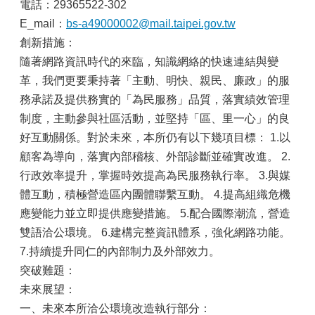
山
電話：29365522-302
E_mail：
bs-a49000002@mail.taipei.gov.tw
區
創新措施：
政
報
隨著網路資訊時代的來臨，知識網絡的快速連結與變
導
革，我們更要秉持著「主動、明快、親民、廉政」的服
務承諾及提供務實的「為民服務」品質，落實績效管理
鄰
里
制度，主動參與社區活動，並堅持「區、里一心」的良
資
好互動關係。對於未來，本所仍有以下幾項目標： 1.以
訊
顧客為導向，落實內部稽核、外部診斷並確實改進。 2.
防
行政效率提升，掌握時效提高為民服務執行率。 3.與媒
災
體互動，積極營造區內團體聯繫互動。 4.提高組織危機
救
應變能力並立即提供應變措施。 5.配合國際潮流，營造
災
資
雙語洽公環境。 6.建構完整資訊體系，強化網路功能。
訊
7.持續提升同仁的內部制力及外部效力。
網
突破難題：
(Disaster
prevention
未來展望：
and
一、未來本所洽公環境改造執行部分：
response)