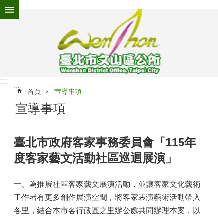
跳到主要內容區塊
進
階
搜
尋
:::
:::
為
首頁
宣導事項
民
宣導事項
服
務
臺北市政府客家事務委員會「115年
機
關
度客家藝文活動社區巡迴展演」
介
紹
一、為推展社區客家藝文展演活動，並讓客家文化藝術
認
工作者有更多創作展演空間，將客家表演藝術活動帶入
識
文
各里，結合本市各行政區之里辦公處共同辦理本案，以