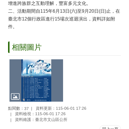
山
增進跨族群之互動理解，豐富多元文化。
二、活動期間自115年6月13日(六)至9月20日(日)止，在
區
政
臺北市12個行政區進行15場次巡迴演出，資料詳如附
報
件。
導
鄰
相關圖片
里
資
訊
防
災
救
災
資
訊
網
點閱數：
資料更新：115-06-01 17:26
37
(Disaster
資料檢視：115-06-01 17:26
prevention
資料維護：臺北市文山區公所
and
response)