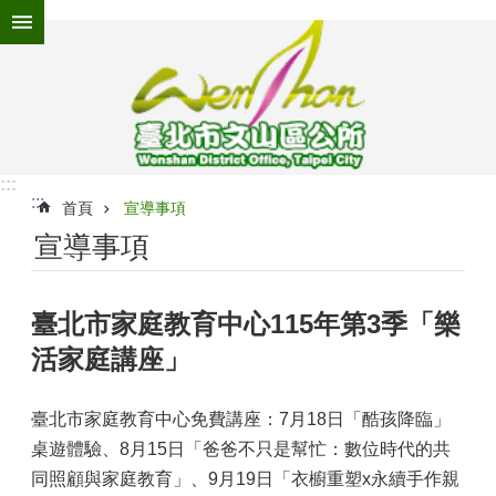
跳到主要內容區塊
進
階
搜
尋
:::
:::
為
首頁
宣導事項
民
宣導事項
服
務
臺北市家庭教育中心115年第3季「樂
機
關
活家庭講座」
介
紹
臺北市家庭教育中心免費講座：7月18日「酷孩降臨」
認
桌遊體驗、8月15日「爸爸不只是幫忙：數位時代的共
識
文
同照顧與家庭教育」、9月19日「衣櫥重塑x永續手作親