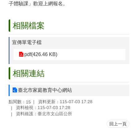
山
子體驗課」歡迎上網報名。
區
政
相關檔案
報
導
宣傳單電子檔
鄰
里
pdf(426.46 KB)
資
訊
相關連結
防
災
救
臺北市家庭教育中心網站
災
資
點閱數：
資料更新：115-07-03 17:28
15
訊
資料檢視：115-07-03 17:28
資料維護：臺北市文山區公所
網
(Disaster
回上一頁
prevention
and
response)