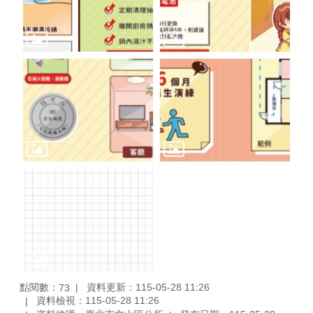
區
觀
光
休
閒
兵
役
專
區
人
口
政
策
及
性
別
平
點閱數：
資料更新：115-05-28 11:26
73
等
資料檢視：115-05-28 11:26
專