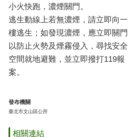
山
小火快跑，濃煙關門。
區
逃生動線上若無濃煙，請立即向一
政
報
樓逃生；如發現濃煙，應立即關門
導
鄰
以防止火勢及煙霧侵入，尋找安全
里
資
空間就地避難，並立即撥打119報
訊
案。
防
災
救
災
資
發布機關
訊
臺北市文山區公所
網
(Disaster
prevention
and
相關連結
response)