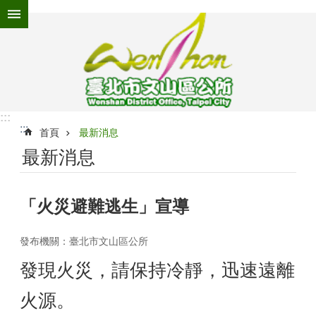
跳到主要內容區塊
進
階
搜
尋
:::
:::
為
首頁
最新消息
民
最新消息
服
務
「火災避難逃生」宣導
機
關
介
發布機關：臺北市文山區公所
紹
發現火災，請保持冷靜，迅速遠離
認
識
火源。
文