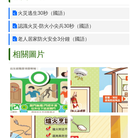
政
火災逃生30秒（國語）
府
資
認識火災-防火小尖兵30秒（國語）
訊
公
老人居家防火安全3分鐘（國語）
開
專
相關圖片
區
開
放
資
料
專
區
統
計
資
料
專