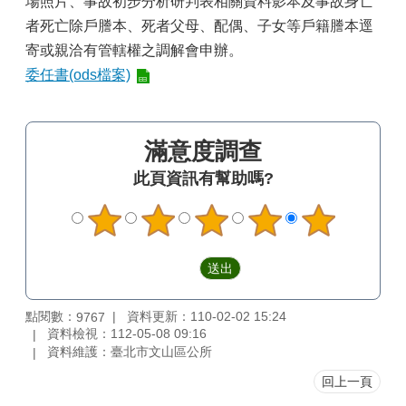
場照片、事故初步分析研判表相關資料影本及事故身亡
區
者死亡除戶謄本、死者父母、配偶、子女等戶籍謄本逕
觀
寄或親洽有管轄權之調解會申辦。
光
委任書(ods檔案)
休
閒
兵
滿意度調查
役
此頁資訊有幫助嗎?
專
區
人
口
政
策
及
點閱數：
資料更新：110-02-02 15:24
9767
性
資料檢視：112-05-08 09:16
別
資料維護：臺北市文山區公所
平
回上一頁
等
專