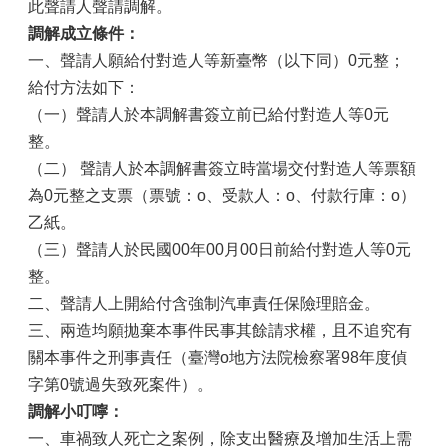
山
此聲請人聲請調解。
調解成立條件：
區
一、聲請人願給付對造人等新臺幣（以下同）0元整；
政
報
給付方法如下：
導
（一）聲請人於本調解書簽立前已給付對造人等0元
整。
鄰
里
（二） 聲請人於本調解書簽立時當場交付對造人等票額
資
為0元整之支票（票號：o、受款人：o、付款行庫：o）
訊
乙紙。
防
（三）聲請人於民國00年00月00日前給付對造人等0元
災
整。
救
二、聲請人上開給付含強制汽車責任保險理賠金。
災
資
三、兩造均願拋棄本事件民事其餘請求權，且不追究有
訊
關本事件之刑事責任（臺灣o地方法院檢察署98年度偵
網
字第0號過失致死案件）。
(Disaster
prevention
調解小叮嚀：
and
一、車禍致人死亡之案例，除支出醫療及增加生活上需
response)