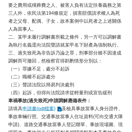
要之費用或殯葬費之人、被害人負有法定扶養義務之第
政
三人外，依民法第194條規定，損害賠償請求權人為死
府
者之父母、配偶、子女，故本案例中以死者之上述關係
資
訊
人為當事人。
公
二、某甲未履行調解書所載之條件，另一方可以調解書
開
為執行名義逕向法院聲請就某甲名下財產為強制執行。
專
區
三、過失致死為非告訴乃論之罪，刑事部分雖不因達成
調解而可撤回，然檢察官得斟酌情形分別以：
開
（一）罪嫌不足，處分不起訴
放
資
（二）職權不起訴處分
料
（三）聲請法院以簡易判決處刑
專
（四）起訴，但得向法院請求從輕量刑或宣告緩刑
區
車禍事故(過失致死)申請調解應備表件：
統
請填具
申請書(odt檔案)
及檢具事故當事人身分證件、
計
事故車輛行照、交通事故當事人住址資料(可向交通大隊
資
申請)、道路交通事故當事人登記聯單、事故現場圖、現
料
專