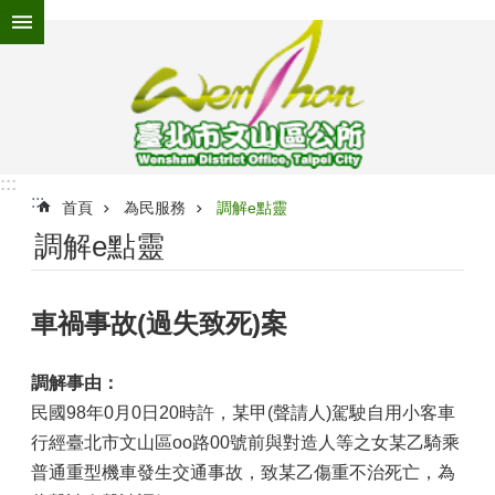
跳到主要內容區塊
進
階
搜
尋
:::
:::
為
首頁
為民服務
調解e點靈
民
調解e點靈
服
務
車禍事故(過失致死)案
機
關
介
調解事由：
紹
民國98年0月0日20時許，某甲(聲請人)駕駛自用小客車
認
行經臺北市文山區oo路00號前與對造人等之女某乙騎乘
識
普通重型機車發生交通事故，致某乙傷重不治死亡，為
文