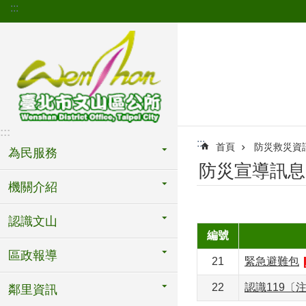
:::
跳到主要內容區塊
:::
:::
首頁
防災救災資訊網(D
為民服務
防災宣導訊息(The 
機關介紹
認識文山
編號
區政報導
21
緊急避難包
22
認識119〔
鄰里資訊