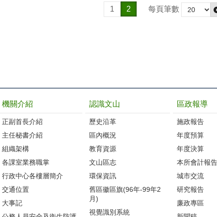
1
2
每頁筆數
機關介紹
認識文山
區政報導
正副首長介紹
歷史沿革
施政報告
主任秘書介紹
區內概況
年度預算
組織架構
教育資源
年度決算
各課室業務職掌
文山區志
本所會計報
行政中心各樓層簡介
環保資訊
城市交流
交通位置
舊區徽區旗(96年-99年2
研究報告
月)
大事記
廉政專區
視覺識別系統
公務人員安全及衛生防護
新聞稿